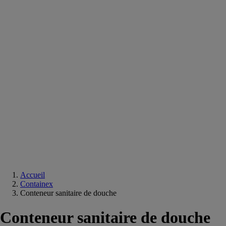
Equipements
salle
de
bain
Douche
Matériaux
salle
de
bain
Meuble
salle
de
bain
Robinetterie
Techniques
sanitaires
Accueil
Containex
Conteneur sanitaire de douche
Conteneur sanitaire de douche