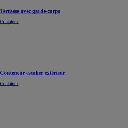
Terrasse avec garde-corps
Containex
Conteneur
escalier
extérieur
Containex
Module escalier
extérieur
Conteneur escalier extérieur
Containex
Module bureau
Containex
Vous
agrandissez,
construisez ou
souhaitez