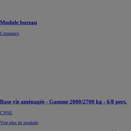
modifier votre
bureau pour
d'autres raisons
Module bureau
Containex
Base vie
aménagée -
Gamme
2000/2700 kg -
6/8 pers.
CNSE
Modèle DD527
Bi Energie -
6/8 personnes
Base vie aménagée - Gamme 2000/2700 kg - 6/8 pers.
CNSE
Voir plus de produits