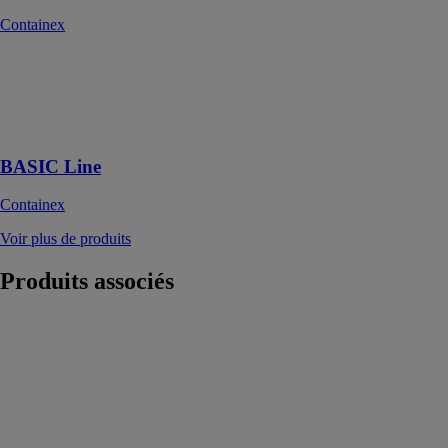
Containex
BASIC Line
Containex
Module bureau
BASIC Line
BASIC Line
Containex
Voir plus de produits
Produits
associés
Terrasse avec
garde-corps
Containex
Terrasse avec
garde-corps,
avec ou sans
toit