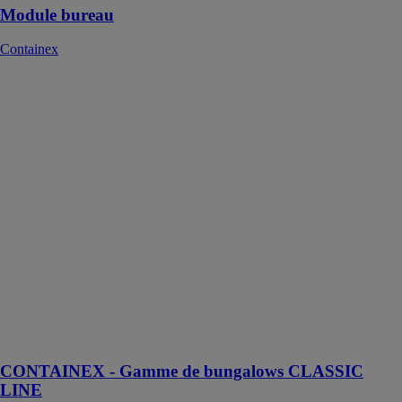
Module bureau
Containex
CONTAINEX
- Gamme de
bungalows
CLASSIC
LINE
Containex
Une solution
modulaire
complète et
polyvalente,
offrant une
grande variété
d'options et de
configurations,
efficace et très
fiable
CONTAINEX - Gamme de bungalows CLASSIC
LINE