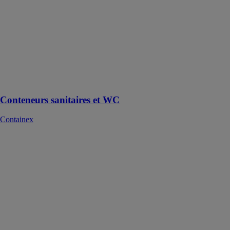
Containex
Modules
sanitaires et
conteneurs WC
pour chantiers,
manifestations
et bien plus
encore
Conteneurs sanitaires et WC
Containex
Module bureau
Containex
Vous
agrandissez,
construisez ou
souhaitez
modifier votre
bureau pour
d'autres raisons