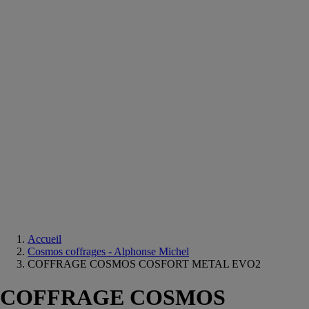
Equipements
salle
de
bain
Douche
Matériaux
salle
de
bain
Meuble
salle
de
bain
Robinetterie
Techniques
sanitaires
Accueil
Cosmos coffrages - Alphonse Michel
COFFRAGE COSMOS COSFORT METAL EVO2
COFFRAGE COSMOS