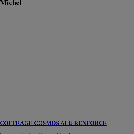
Michel
COFFRAGE
COSMOS
ALU
RENFORCE
Cosmos
coffrages -
Alphonse
Michel
Un coffrage
manuportable,
modulaire,
robuste et
simple
d’utilisation
s’adaptant à
toutes
configurations
de chantier
COFFRAGE COSMOS ALU RENFORCE