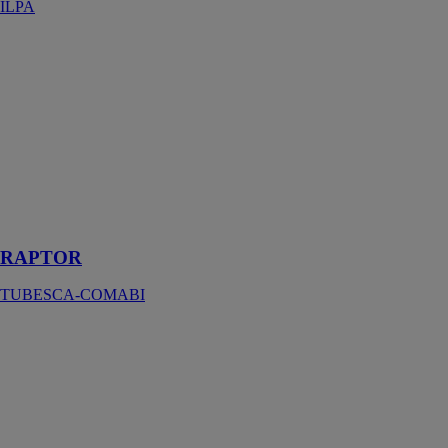
ILPA
RAPTOR
TUBESCA-
COMABI
La plateforme
Raptor est
conçue pour
offrir sécurité et
praticité lors de
travaux en
hauteur
RAPTOR
TUBESCA-COMABI
Coffrage Mur
DALIFORM
GROUP SRL
Le Coffrage
Mur est un
coffrage