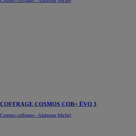
Cosmos coffrages - Alphonse Michel
COFFRAGE
COSMOS
COB+ ÉVO 3
Cosmos
coffrages -
Alphonse
Michel
COB2020
ÉVO3 : La
banche-outil
étudiée pour
offrir plus de
performance et
une meilleure
longévité.
COFFRAGE COSMOS COB+ ÉVO 3
Cosmos coffrages - Alphonse Michel
COFFRAGE
COSMOS