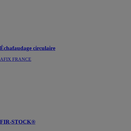
FRANCE
Échafaudage
circulaire pour
des applications
industrielles
intérieures et
extérieures
Échafaudage circulaire
AFIX FRANCE
FIR-STOCK®
ILPA
Coffrage en
bois avec
revêtement
plastique des
surfaces
externes
FIR-STOCK®