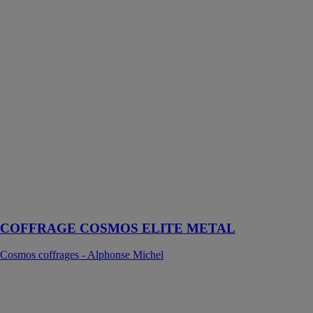
ELITE
METAL
Cosmos
coffrages -
Alphonse
Michel
Une gamme de
banches
modulaires
convenant à
toutes les
configurations
de chantiers, de
part sa mise en
œuvre simple et
rapide
COFFRAGE COSMOS ELITE METAL
Cosmos coffrages - Alphonse Michel
COFFRAGE
COSMOS
COB2020