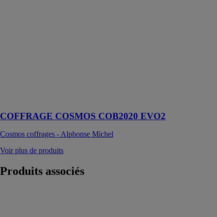
EVO2
Cosmos
coffrages -
Alphonse
Michel
Banche outil
performante et
adaptable,
offrant une
excellente
finition de voile
COFFRAGE COSMOS COB2020 EVO2
Cosmos coffrages - Alphonse Michel
Voir plus de produits
Produits
associés
Échafaudage
circulaire
AFIX