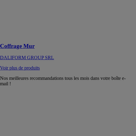
modulaire et
économique
qui permet
d'accélérer et
de simplifier les
travaux de
fondation
Coffrage Mur
DALIFORM GROUP SRL
Voir plus de produits
Nos meilleures recommandations tous les mois dans votre boîte e-
mail !