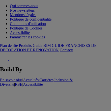
Qui sommes-nous
Nos newsletters
Mentions légales
Politique de confidentialité
Conditions d'utilisation
Politique de Cookies
Accessibilité
Paramétrer les cookies
Plan de site Produits
Guide BIM
GUIDE FRANCHISES DE
DECORATION ET RENOVATION
Contacts
Build By
En savoir plus
|
Actualités
|
Carrières
|
Inclusion &
Diversité
|
RSE
|
Accessibilité