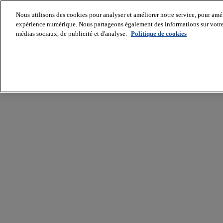
Nous utilisons des cookies pour analyser et améliorer notre service, pour améli
expérience numérique. Nous partageons également des informations sur votre u
médias sociaux, de publicité et d'analyse.
Politique de cookies
Batiradio
Articles
&
expertises
Construction
Tech,
IT,
start-
up
Génie
climatique
Gros
œuvre,
structure
et
enveloppe
Hors
site