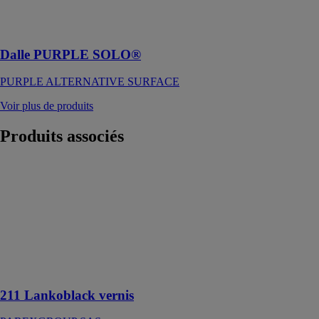
en profondeur
dans les nappes
phréatiques
Dalle PURPLE SOLO®
PURPLE ALTERNATIVE SURFACE
Voir plus de produits
Produits
associés
211
Lankoblack
vernis
PAREXGROUP
SAS
Revêtement
bitumineux
d’imperméabilisation
211 Lankoblack vernis