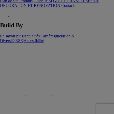
Plan de site Produits
Guide BIM
GUIDE FRANCHISES DE
DECORATION ET RENOVATION
Contacts
Build By
En savoir plus
|
Actualités
|
Carrières
|
Inclusion &
Diversité
|
RSE
|
Accessibilité