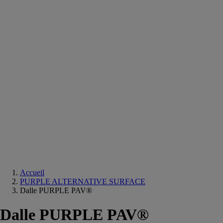
Equipements
salle
de
bain
Douche
Matériaux
salle
de
bain
Meuble
salle
de
bain
Robinetterie
Techniques
sanitaires
Accueil
PURPLE ALTERNATIVE SURFACE
Dalle PURPLE PAV®
Dalle PURPLE PAV®