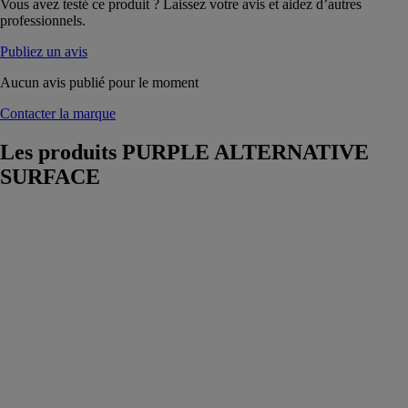
Vous avez testé ce produit ? Laissez votre avis et aidez d’autres
professionnels.
Publiez un avis
Aucun avis publié pour le moment
Contacter la marque
Les produits
PURPLE ALTERNATIVE
SURFACE
Dalle PURPLE
SOLO®
PURPLE
ALTERNATIVE
SURFACE
La dalle
PURPLE
SOLO®
permet
l’infiltration des
eaux pluviales