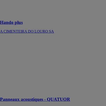
Parement pierre
en béton avec
sa géométrie
épurée
Hando plus
A CIMENTEIRA DO LOURO SA
Panneaux
acoustiques -
QUATUOR
LINA
Les panneaux
acoustiques
Quatuor offrent
une solution
polyvalente
pour améliorer
l'acoustique de
tout espace
Panneaux acoustiques - QUATUOR