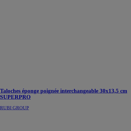
Taloches
éponge poignée
interchangeable
30x13,5 cm
SUPERPRO
RUBI GROUP
Éponge avec
une poignée
interchangeable
pour faciliter et
améliorer le
ramassage de
sédiments et de
saleté
Taloches éponge poignée interchangeable 30x13,5 cm
SUPERPRO
RUBI GROUP
Taloches
caoutchouc
mousse