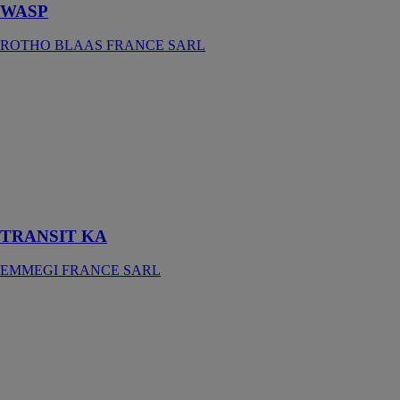
WASP
ROTHO BLAAS FRANCE SARL
TRANSIT KA
EMMEGI
FRANCE
SARL
Chariot pour le
transport et le
stockage
d’ouvrants
TRANSIT KA
EMMEGI FRANCE SARL
Adaptateur
meuleuse M14-
Hexa pour foret
Dry System
ERKO
Un adaptateur