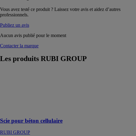
Vous avez testé ce produit ? Laissez votre avis et aidez d’autres
professionnels.
Publiez un avis
Aucun avis publié pour le moment
Contacter la marque
Les produits
RUBI GROUP
Scie pour béton
cellulaire
RUBI GROUP
Scie équipée de
29 dents en
carbure de
tungstène
Scie pour béton cellulaire
RUBI GROUP