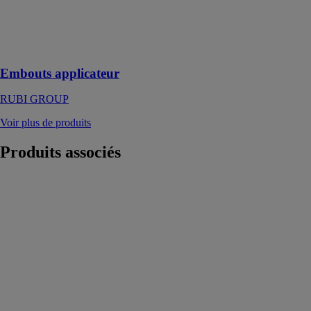
du mortier pour
joints, silicones
et
polyuréthanes
Embouts applicateur
RUBI GROUP
Voir plus de produits
Produits
associés
WASP
ROTHO
BLAAS
FRANCE
SARL
Crochet pour le
transport
d’éléments en
bois