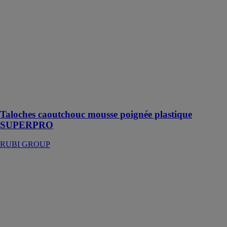
poignée
plastique
SUPERPRO
RUBI GROUP
Etendoir en
caoutchouc
parfaite pour
travailler sur
des surface en
plâtre
Taloches caoutchouc mousse poignée plastique
SUPERPRO
RUBI GROUP
Embouts
applicateur
RUBI GROUP
Outil pour
applicateur de
mortier idéal
pour appliquer