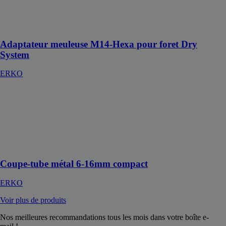
meuleuse
endurant et
rapide
Adaptateur meuleuse M14-Hexa pour foret Dry
System
ERKO
Coupe-tube
métal 6-16mm
compact
ERKO
Mini coupes-
tubes compacts
Coupe-tube métal 6-16mm compact
ERKO
Voir plus de produits
Nos meilleures recommandations tous les mois dans votre boîte e-