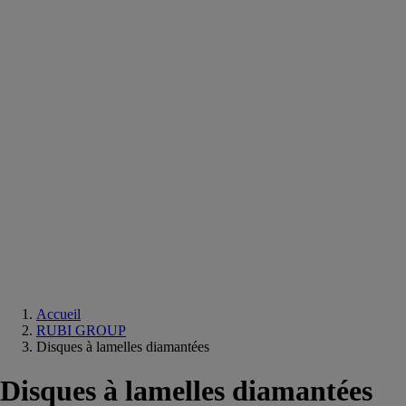
Equipements
salle
de
bain
Douche
Matériaux
salle
de
bain
Meuble
salle
de
bain
Robinetterie
Techniques
sanitaires
Accueil
RUBI GROUP
Disques à lamelles diamantées
Disques à lamelles diamantées