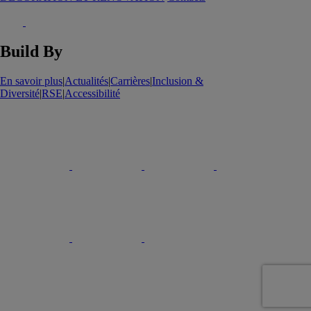
Build By
En savoir plus
|
Actualités
|
Carrières
|
Inclusion &
Diversité
|
RSE
|
Accessibilité