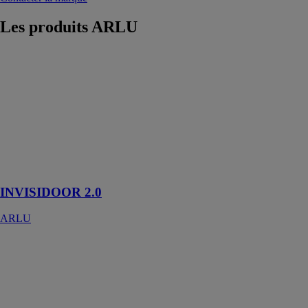
Les produits
ARLU
INVISIDOOR
2.0
ARLU
Invisidoor 2.0
garantit une
flexibilité
maximum dans
un cadre de
porte invisible
INVISIDOOR 2.0
ARLU
Xperta
ARLU
Xperta est un
système de
portes