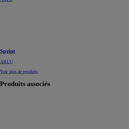
Sprint
ARLU
Quincaillerie
d’ameublement
pour panneaux
en bois
Sprint
ARLU
Voir plus de produits
Produits
associés
Cylindre
électronique
Aperio C100
ASSA
ABLOY
FRANCE SAS