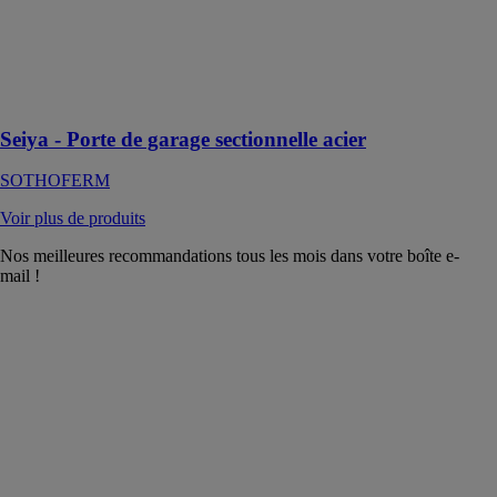
sectionnelle à
refoulement
plafond en
acier isolé
motorisée
Seiya - Porte de garage sectionnelle acier
SOTHOFERM
Voir plus de produits
Nos meilleures recommandations tous les mois dans votre boîte e-
mail !