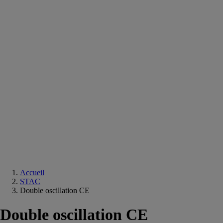
Equipements
salle
de
bain
Douche
Matériaux
salle
de
bain
Meuble
salle
de
bain
Robinetterie
Techniques
sanitaires
Accueil
STAC
Double oscillation CE
Double oscillation CE