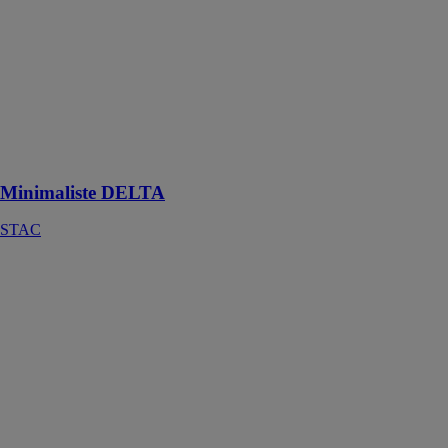
STAC
Poignées
minimalistes
pour des
systèmes à
charnières et
ouvertures
coulissantes
Minimaliste DELTA
STAC
Découpeuses
d’espagnolettes
TFS-02 C16
STAC
Machine
conçue pour
réaliser les
différents
usinage et
rivetages des