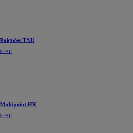
Poignées TAU
STAC
Les poignées à
lignes
minimalistes
Poignées TAU
STAC
Multipoint HK
STAC
Crochets de
fermeture pour
dormants
rainurés
Multipoint HK
STAC
Minimaliste
DELTA