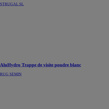
STRUGAL SL
AluHydro
Trappe de visite
poudre blanc
RUG SEMIN
AluHydro
Trappe de visite
poudre blanc
avec brosse et
plaque de plâtre
de 12,5 mm
AluHydro Trappe de visite poudre blanc
RUG SEMIN
Seiya - Porte de
garage
sectionnelle
acier
SOTHOFERM
Porte de garage