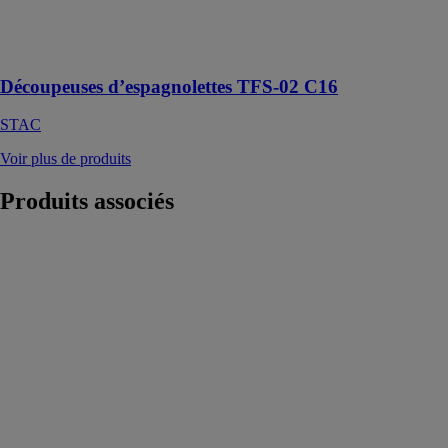
espagnolettes
pour fenêtres
oscillo-battants
Découpeuses d’espagnolettes TFS-02 C16
STAC
Voir plus de produits
Produits
associés
SAF®-
Evolution 81-
120
MANTION
Système
coulissant
aluminium,
SAF® 81-120
pour portes et
placards
d’intérieur,