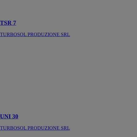
chantiers à
accès peu aisé
TSR 7
TURBOSOL PRODUZIONE SRL
UNI 30
TURBOSOL
PRODUZIONE
SRL
Pompe
monocylindrique
pour appliquer
mortiers
communs,
structurels et
spéciaux
UNI 30
TURBOSOL PRODUZIONE SRL