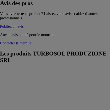
Avis
des pros
Vous avez testé ce produit ? Laissez votre avis et aidez d’autres
professionnels.
Publiez un avis
Aucun avis publié pour le moment
Contacter la marque
Les produits
TURBOSOL PRODUZIONE
SRL
TSR 7
TURBOSOL
PRODUZIONE
SRL
TSR 7 est
idéale pour tous
travaux dans
les galeries et
dans les