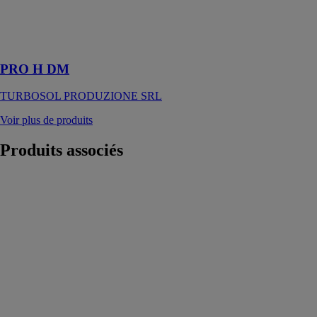
élevées idéale
pour un large
champ
d’application
PRO H DM
TURBOSOL PRODUZIONE SRL
Voir plus de produits
Produits
associés
KBE 18-20 Li-
Ion - Chariots
élévateurs
électriques
Baoli France
Les chariots
élévateurs KBE
18-20 Li-Ion
sont parfaits
pour les