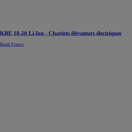
espaces
intérieurs grâce
à leur absence
d'émissions et à
leur faible bruit.
KBE 18-20 Li-Ion - Chariots élévateurs électriques
Baoli France
Minipelles
Caterpillar 308
CR
BERGERAT
MONNOYEUR
La 308 CR
Cat® fournit
une puissance
et des
performances
maximales dans
un format ultra
compact pour
vous permettre