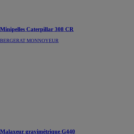
de travailler
dans un large
éventail
d'applications
Minipelles Caterpillar 308 CR
BERGERAT MONNOYEUR
Malaxeur
gravimétrique
G440
Kimera srl
Ce malaxeur
gravimétrique
est conçu pour
le mélange de
matériaux de
construction,
notamment le
sable, le gravier
et le ciment
Malaxeur gravimétrique G440