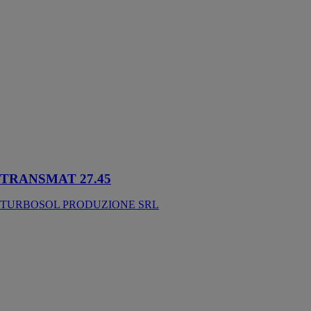
TRANSMAT
27.45
TURBOSOL
PRODUZIONE
SRL
TRANSMAT
27.45 est un
transporteur
pneumatique
pour gros
volumes de
chapes
TRANSMAT 27.45
TURBOSOL PRODUZIONE SRL
PRO H DM
TURBOSOL
PRODUZIONE
SRL
Pompe à vis à
prestations