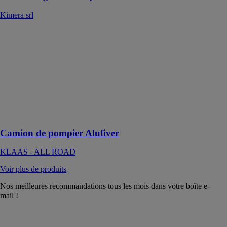
Kimera srl
Camion de
pompier
Alufiver
KLAAS - ALL
ROAD
Un camion de
pompier Klaas
avec grue de
levage
Camion de pompier Alufiver
KLAAS - ALL ROAD
Voir plus de produits
Nos meilleures recommandations tous les mois dans votre boîte e-
mail !