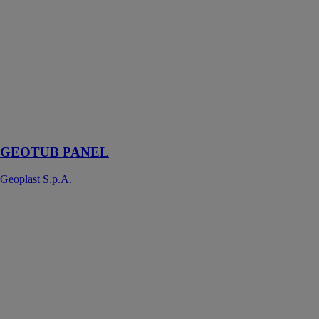
GEOTUB
PANEL
Geoplast
S.p.A.
Coffrage
modulaire pour
poteaux carrés
et
rectangulaires
GEOTUB PANEL
Geoplast S.p.A.
NOUVEAU
ELEVETOR
Geoplast
S.p.A.
Coffrage perdu
pour remblai
allégé, vides
techniques et
sanitaires