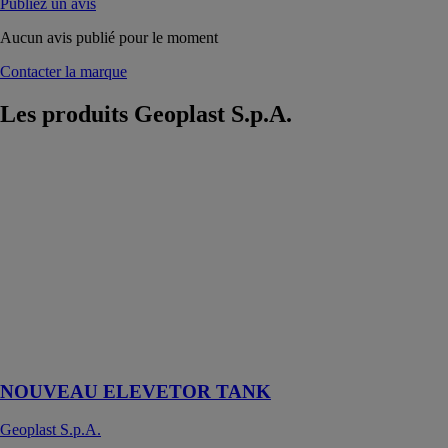
Publiez un avis
Aucun avis publié pour le moment
Contacter la marque
Les produits
Geoplast S.p.A.
NOUVEAU
ELEVETOR
TANK
Geoplast
S.p.A.
Système
modulaire pour
réaliser
réservoirs des
eaux de pluie
en béton armé
NOUVEAU ELEVETOR TANK
Geoplast S.p.A.