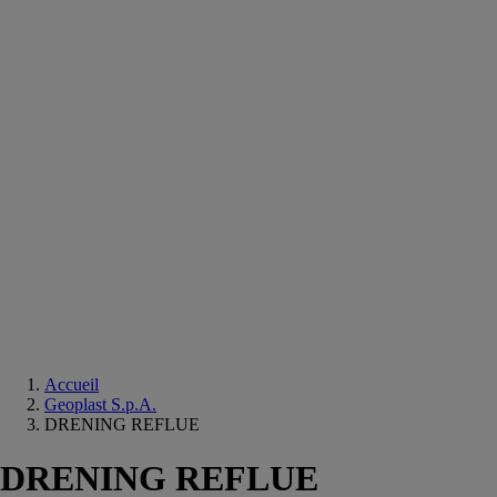
Equipements
salle
de
bain
Douche
Matériaux
salle
de
bain
Meuble
salle
de
bain
Robinetterie
Techniques
sanitaires
Accueil
Geoplast S.p.A.
DRENING REFLUE
DRENING REFLUE