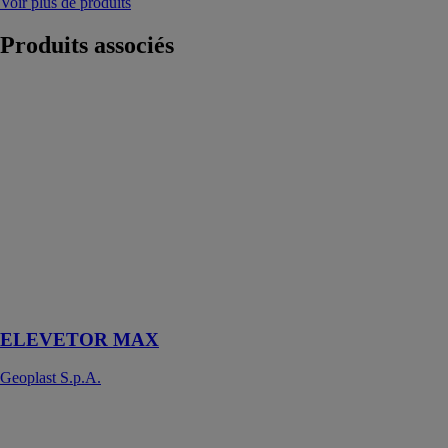
Voir plus de produits
Produits
associés
ELEVETOR
MAX
Geoplast
S.p.A.
Coffrages
permanents
pour
remblayage
technique,
compensation
de niveau et
vides sanitaires
ELEVETOR MAX
Geoplast S.p.A.
FASSATECH
WINCO
TECHNOLOGIES