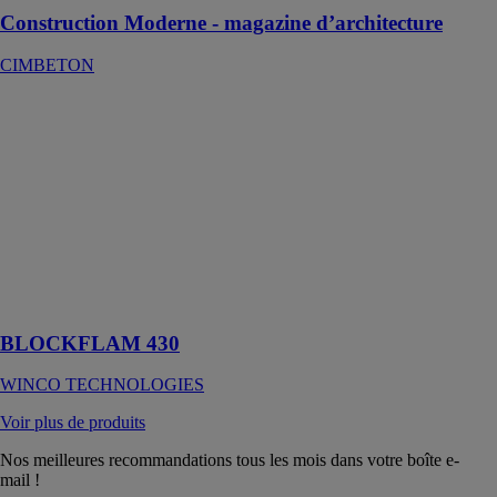
Construction Moderne - magazine d’architecture
CIMBETON
BLOCKFLAM
430
WINCO
TECHNOLOGIES
Barrière
radiante
incombustible
spécialement
conçue pour le
confort d'été.
BLOCKFLAM 430
WINCO TECHNOLOGIES
Voir plus de produits
Nos meilleures recommandations tous les mois dans votre boîte e-
mail !