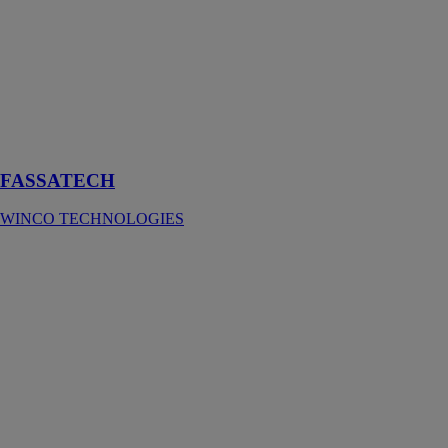
L'écran pare-
pluie
incombustible
et complément
d'isolation
été/hiver pour
façade
FASSATECH
WINCO TECHNOLOGIES
Construction
Moderne -
magazine
d’architecture
CIMBETON
Magazine
d’architecture,
Donner à vivre,
à être et à voir
autrement