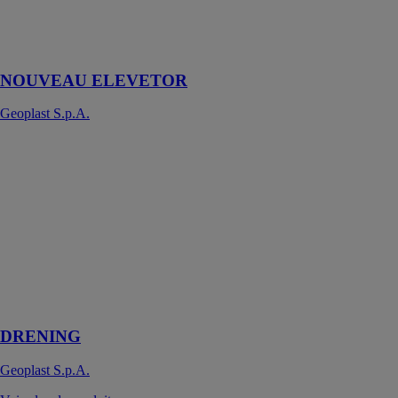
jusqu'à 3
mètres de
hauteur
NOUVEAU ELEVETOR
Geoplast S.p.A.
DRENING
Geoplast
S.p.A.
Système de
rétention et de
drainage des
eaux
météoriques et
d’écoulement
des eaux sales
DRENING
Geoplast S.p.A.