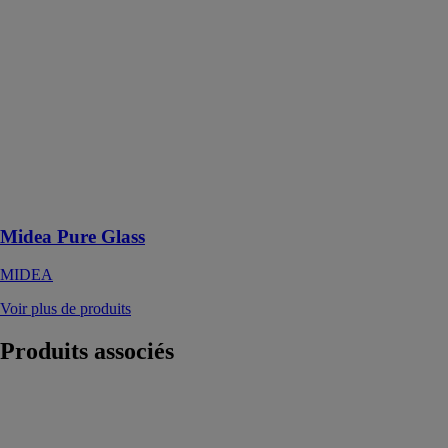
Midea Pure
Glass
MIDEA
Le Pure Glass
est sans aucun
doute l’une des
meilleures
options pour
climatiser et
décorer avec
style
Midea Pure Glass
MIDEA
Voir plus de produits
Produits
associés
ANKI
AERMEC
Pompe à