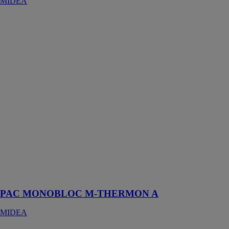
MIDEA
PAC
MONOBLOC
M-THERMON
A
MIDEA
Pompe à
chaleur
compacte
multitâche qui
assure le
confort
thermique où il
y n’aura pas
plus de 5-6 m
entre l’unité
extérieure et le
ballon ECS
PAC MONOBLOC M-THERMON A
MIDEA