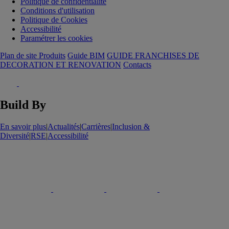
Politique de confidentialité
Conditions d'utilisation
Politique de Cookies
Accessibilité
Paramétrer les cookies
Plan de site Produits
Guide BIM
GUIDE FRANCHISES DE
DECORATION ET RENOVATION
Contacts
Build By
En savoir plus
|
Actualités
|
Carrières
|
Inclusion &
Diversité
|
RSE
|
Accessibilité