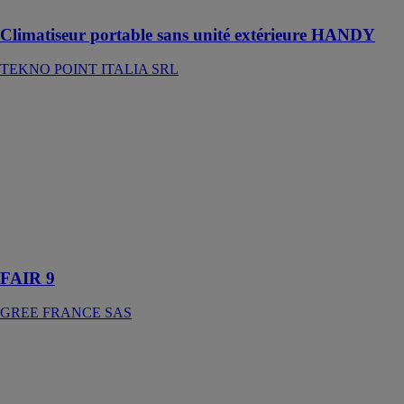
Climatiseur portable sans unité extérieure HANDY
TEKNO POINT ITALIA SRL
FAIR 9
GREE
FRANCE SAS
Le meilleur
choix entre
performance et
économie quel
que soit
l'environnement
FAIR 9
GREE FRANCE SAS
NOLEA EVO
HYBRIDE
CHAPPEE SA