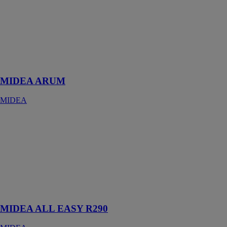
ARUM
MIDEA
Le split
équilibré à très
haut rendement
énergétique
MIDEA ARUM
MIDEA
MIDEA ALL
EASY R290
MIDEA
La solution
révolutionnaire
plus durable au
réfrigérant
R290.
MIDEA ALL EASY R290