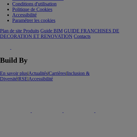
Conditions d'utilisation
Politique de Cookies
Accessibilité
Paramétrer les cookies
Plan de site Produits
Guide BIM
GUIDE FRANCHISES DE
DECORATION ET RENOVATION
Contacts
Build By
En savoir plus
|
Actualités
|
Carrières
|
Inclusion &
Diversité
|
RSE
|
Accessibilité