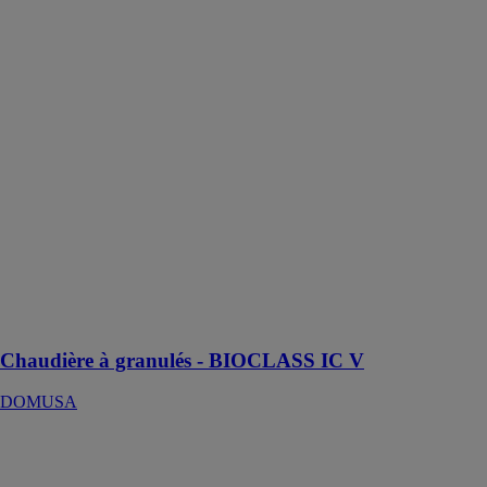
Chaudière à
granulés -
BIOCLASS IC
V
DOMUSA
La chaudière à
granulés
BIOCLASS IC
V offre une
solution de
chauffage
performante,
économique et
respectueuse de
l'environnement
Chaudière à granulés - BIOCLASS IC V
DOMUSA
Chaudières à
biomasse
BIOCLASS IC