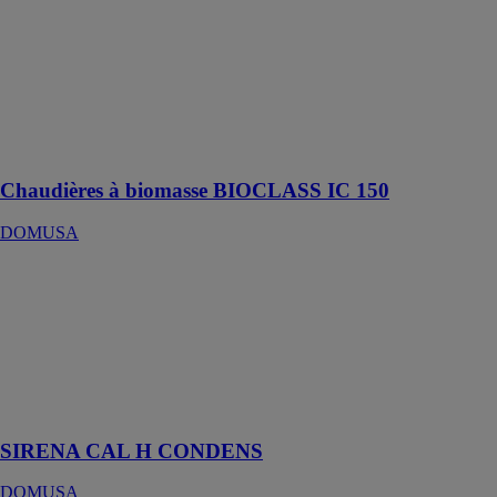
150
DOMUSA
Chaudière à
pellets pour
installations de
puissance
moyenne
Chaudières à biomasse BIOCLASS IC 150
DOMUSA
SIRENA CAL
H CONDENS
DOMUSA
Chaudière à
condensation
acier ventouse
ou cheminée
SIRENA CAL H CONDENS
DOMUSA