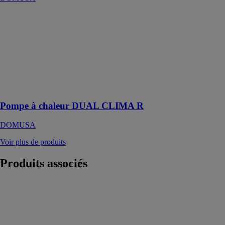
Pompe à
chaleur DUAL
CLIMA R
DOMUSA
Pompe à
chaleur
compacts
monoblocs
Pompe à chaleur DUAL CLIMA R
DOMUSA
Voir plus de produits
Produits
associés
Spring -
Hybride
DUALSUN
Double