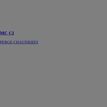
CHAUDIERES
Des chaudières
à bois à tirage
naturel à haut
rendement
MC CI
PERGE CHAUDIERES
Géothermie
ALBIOMA
SOLAIRE
France
Albioma a
acquis deux
centrales
géothermiques
en Turquie,
pour une
production
d’énergie
renouvelable