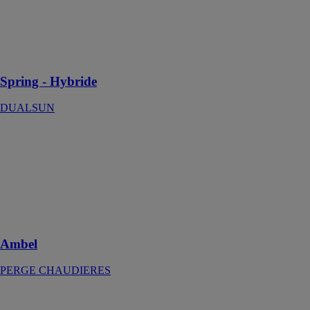
production
d’énergie sous
forme
d’électricité et
de chaleur
Spring - Hybride
DUALSUN
Ambel
PERGE
CHAUDIERES
Contribue à la
préservation de
l'environnement
et de la santé
Ambel
PERGE CHAUDIERES
MC CI
PERGE