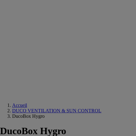
Equipements
salle
de
bain
Douche
Matériaux
salle
de
bain
Meuble
salle
de
bain
Robinetterie
Techniques
sanitaires
Accueil
DUCO VENTILATION & SUN CONTROL
DucoBox Hygro
DucoBox Hygro