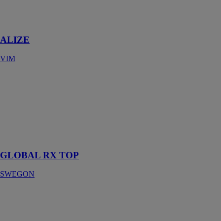
Bouches
d'extraction
VMC
ALIZE
VIM
GLOBAL RX
TOP
SWEGON
Unité de
ventilation à
échangeur de
chaleur rotatif
GLOBAL RX TOP
SWEGON
Easyzone QAI
AIRZONE
Le contrôle