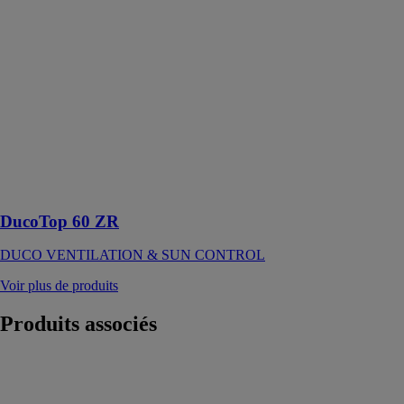
ZR
DUCO
VENTILATION
& SUN
CONTROL
Le flux d’air
ascendant
garantit un
climat intérieur
sain et
confortable
DucoTop 60 ZR
DUCO VENTILATION & SUN CONTROL
Voir plus de produits
Produits
associés
ALIZE
VIM