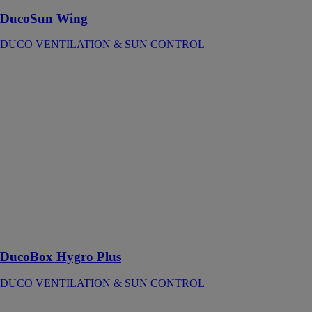
DucoSun Wing
DUCO VENTILATION & SUN CONTROL
DucoBox
Hygro Plus
DUCO
VENTILATION
& SUN
CONTROL
La VMC
simple flux
hygroréglable
pour la
rénovation
ultra-
performante
DucoBox Hygro Plus
DUCO VENTILATION & SUN CONTROL
DucoTop 60