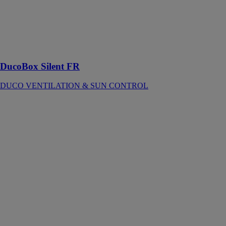
La VMC
simple flux
hygrovariable
pour la
rénovation
simple
DucoBox Silent FR
DUCO VENTILATION & SUN CONTROL
DucoSun Wing
DUCO
VENTILATION
& SUN
CONTROL
les lames
DucoSun Wing
créent un
parfait équilibre
entre protection
solaire et
régulation de la
luminosité