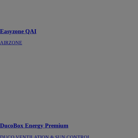
pièce par pièce
du chauffage et
de la qualité
d’air intérieur
Easyzone QAI
AIRZONE
DucoBox
Energy
Premium
DUCO
VENTILATION
& SUN
CONTROL
La VMC
double flux la
plus silencieuse
d'Europe !
DucoBox Energy Premium
DUCO VENTILATION & SUN CONTROL