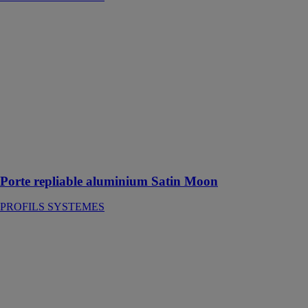
Porte repliable
aluminium
Satin Moon
PROFILS
SYSTEMES
Nouveau
système de
porte repliable
aluminium auto
portées (de 2 à
8 vantaux)
Porte repliable aluminium Satin Moon
PROFILS SYSTEMES
FERME
VOLET
ROULANT
inox
THIRARD
SAS