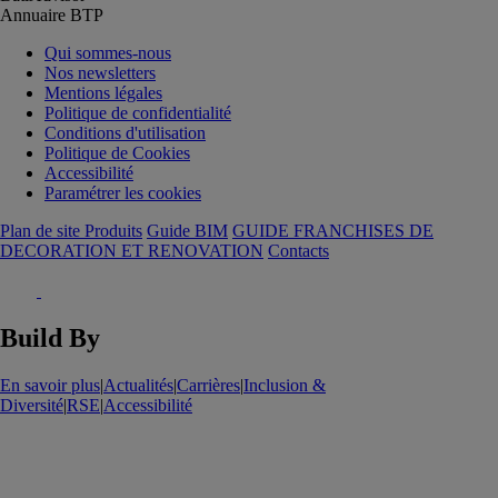
Annuaire BTP
Qui sommes-nous
Nos newsletters
Mentions légales
Politique de confidentialité
Conditions d'utilisation
Politique de Cookies
Accessibilité
Paramétrer les cookies
Plan de site Produits
Guide BIM
GUIDE FRANCHISES DE
DECORATION ET RENOVATION
Contacts
Build By
En savoir plus
|
Actualités
|
Carrières
|
Inclusion &
Diversité
|
RSE
|
Accessibilité