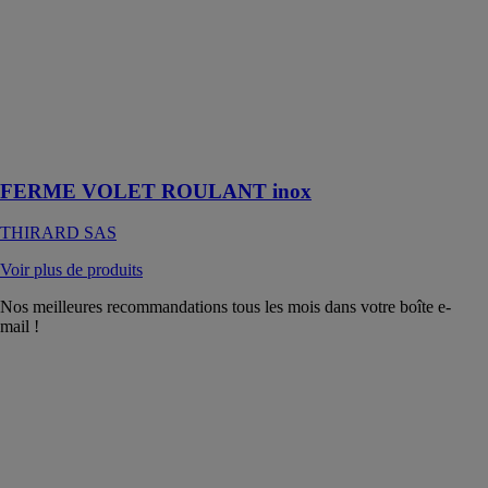
À installer sur
l’intérieur du
volet roulant,
pour prévenir
les tentatives
d’intrusion
depuis
l’extérieur
FERME VOLET ROULANT inox
THIRARD SAS
Voir plus de produits
Nos meilleures recommandations tous les mois dans votre boîte e-
mail !