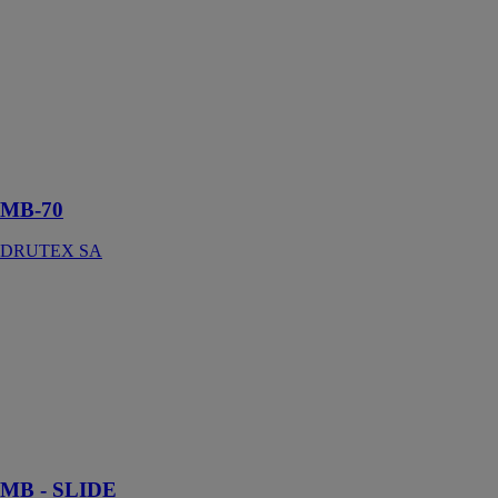
MB-70
DRUTEX SA
Des solutions
réalisées avec
succès sont
garantie de
satisfaction
MB-70
DRUTEX SA
MB - SLIDE
DRUTEX SA
Le système est
conçu pour
fabriquer des
portes et des
fenêtres
coulissantes
MB - SLIDE