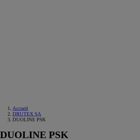
Equipements
salle
de
bain
Douche
Matériaux
salle
de
bain
Meuble
salle
de
bain
Robinetterie
Techniques
sanitaires
Accueil
DRUTEX SA
DUOLINE PSK
DUOLINE PSK