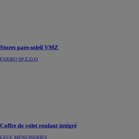
soleil VMZ
FAKRO SP
Z.O.O
Pour les
fenêtres
verticales
Stores pare-soleil VMZ
FAKRO SP Z.O.O
Coffre de volet
roulant intégré
LEUL
MENUISERIES
Des solutions
pour le plus
grand des
conforts.
Coffre de volet roulant intégré
LEUL MENUISERIES