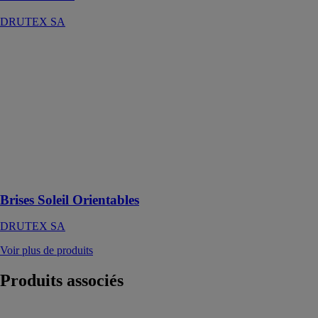
DRUTEX SA
Brises Soleil
Orientables
DRUTEX SA
Une solution
parfaite pour
protéger
l’intérieur
contre
l’ensoleillement
excessif
Brises Soleil Orientables
DRUTEX SA
Voir plus de produits
Produits
associés
Stores pare-