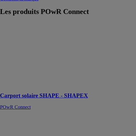
Les produits
POwR Connect
Carport solaire
SHAPE -
SHAPEX
POwR
Connect
Carport Solaire
sur mesure
pour panneaux
photovoltaïques
biverres -
bifaciaux
Carport solaire SHAPE - SHAPEX
POwR Connect
DUONERGY
DN-BT108N-3
/ 425 Wc /
Bifacial NType