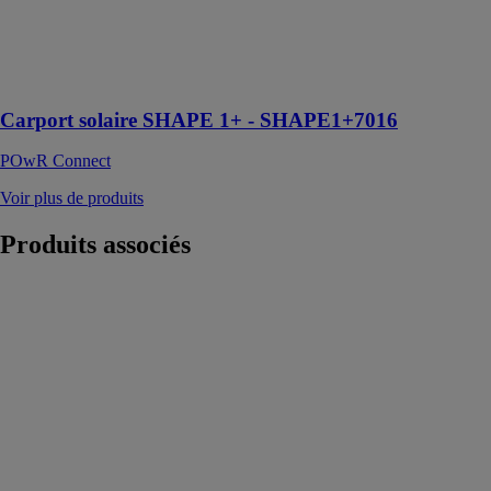
DUONERGY
425 Wc - RAL
7016
Anthracite
Carport solaire SHAPE 1+ - SHAPE1+7016
POwR Connect
Voir plus de produits
Produits
associés
Pieds de poteau
HPKM®
PEIKKO
FRANCE SAS
Des systèmes
de connexion
qui assurent des
assemblages
rapides et
sécuritaires