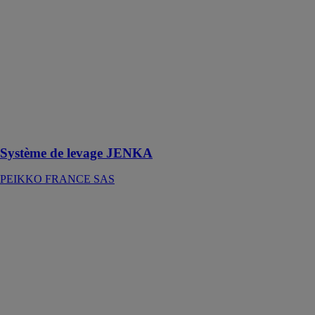
levage JENKA
PEIKKO
FRANCE SAS
Système de
levage avec
filetage
répondant à
toutes les
directions de
charge
Système de levage JENKA
PEIKKO FRANCE SAS
Série SMT
GOODWE
EUROPE
GMBH
La série SMT
est plus facile à
manipuler et à
installer par