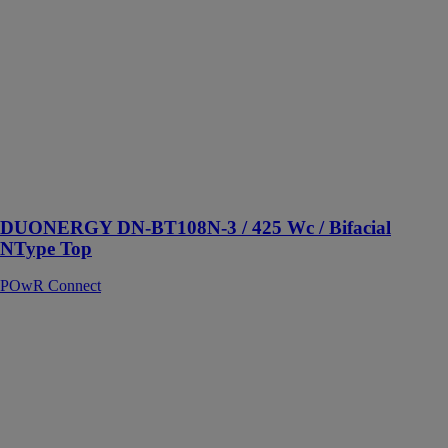
Top
POwR
Connect
Panneau solaire
photovoltaïque
DUONERGY
de puissance
425 Wc et de
rendement
21,76%
DUONERGY DN-BT108N-3 / 425 Wc / Bifacial
NType Top
POwR Connect
Carport solaire
SHAPE 2 -
SHAPE27016
POwR
Connect
Le SHAPE 2
est un carport