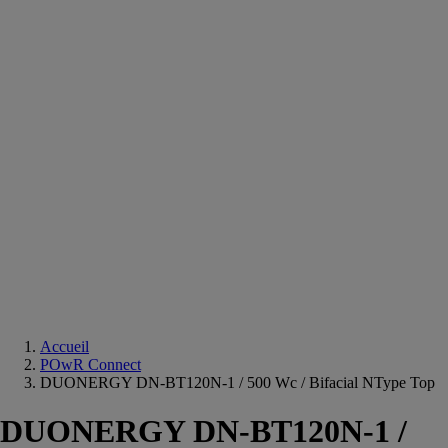
Equipements
salle
de
bain
Douche
Matériaux
salle
de
bain
Meuble
salle
de
bain
Robinetterie
Techniques
sanitaires
Accueil
POwR Connect
DUONERGY DN-BT120N-1 / 500 Wc / Bifacial NType Top
DUONERGY DN-BT120N-1 /