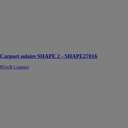
conçu pour
abriter deux
véhicules,
équipé de 12
modules
photovoltaïques
DUONERGY
de 425 Wc
chacun
Carport solaire SHAPE 2 - SHAPE27016
POwR Connect
Carport solaire
SHAPE 1+ -
SHAPE1+7016
POwR
Connect
SHAPE 1+ -
carport solaire
pour 1 véhicule
(dim. élargies) -
9 modules