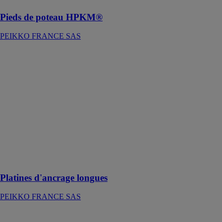
Pieds de poteau HPKM®
PEIKKO FRANCE SAS
Platines
d'ancrage
longues
PEIKKO
FRANCE SAS
Platines
d'ancrage
longues une
solutions
lorsque les
connexions
sont longues
Platines d'ancrage longues
PEIKKO FRANCE SAS
Système de