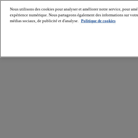
Nous utilisons des cookies pour analyser et améliorer notre service, pour améli
expérience numérique. Nous partageons également des informations sur votre u
médias sociaux, de publicité et d'analyse.
Politique de cookies
Batiradio
Articles
&
expertises
Construction
Tech,
IT,
start-
up
Génie
climatique
Gros
œuvre,
structure
et
enveloppe
Hors
site