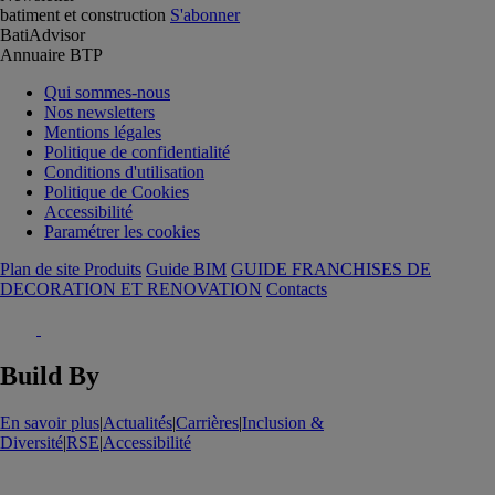
batiment et construction
S'abonner
BatiAdvisor
Annuaire BTP
Qui sommes-nous
Nos newsletters
Mentions légales
Politique de confidentialité
Conditions d'utilisation
Politique de Cookies
Accessibilité
Paramétrer les cookies
Plan de site Produits
Guide BIM
GUIDE FRANCHISES DE
DECORATION ET RENOVATION
Contacts
Build By
En savoir plus
|
Actualités
|
Carrières
|
Inclusion &
Diversité
|
RSE
|
Accessibilité