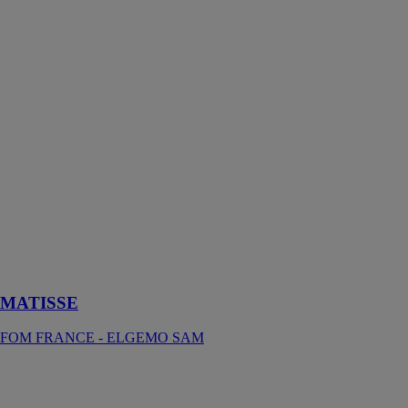
MATISSE
FOM
FRANCE -
ELGEMO
SAM
Matisse est une
machine-outil
munie d'une
tête mobile
grâce à des
leviers
indirects, elle
dispose d'un
système de
changement
d'outil rapide
MATISSE
FOM FRANCE - ELGEMO SAM
DK 502 –
Soudeuse à
PVC à double-