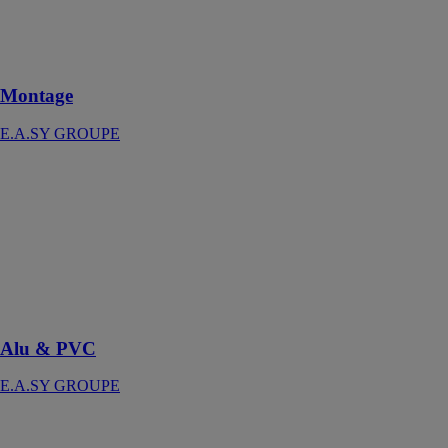
montage &
d'essai des
coffres des
volets roulants
Montage
E.A.SY GROUPE
Alu & PVC
E.A.SY
GROUPE
Machines
conçues pour la
fabrication de
tabliers de
volets roulants
Alu & PVC
E.A.SY GROUPE
ATX 2200
E.A.SY