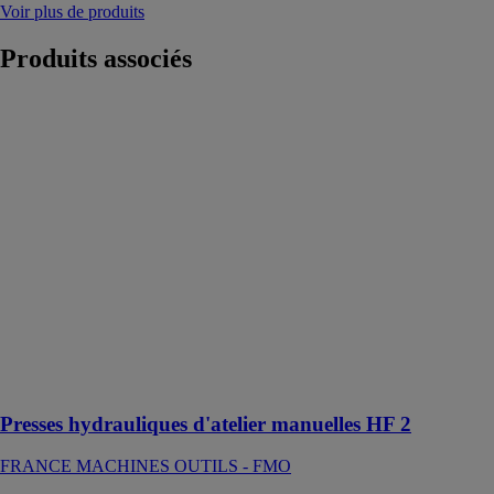
Voir plus de produits
Produits
associés
Presses
hydrauliques
d'atelier
manuelles HF 2
FRANCE
MACHINES
OUTILS -
FMO
Cette presse est
excellente pour
les travaux
d'assemblage
général et de
redressage
Presses hydrauliques d'atelier manuelles HF 2
FRANCE MACHINES OUTILS - FMO