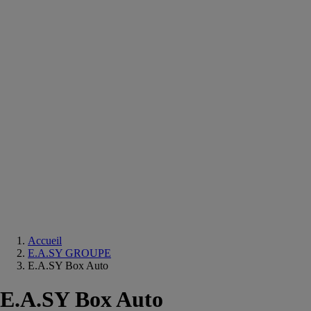
Equipements
salle
de
bain
Douche
Matériaux
salle
de
bain
Meuble
salle
de
bain
Robinetterie
Techniques
sanitaires
Accueil
E.A.SY GROUPE
E.A.SY Box Auto
E.A.SY Box Auto