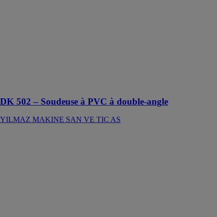
angle
YILMAZ
MAKINE
SAN VE TIC
AS
Soudeuse pour
assemblage de
profilés en
PVC
DK 502 – Soudeuse à PVC à double-angle
YILMAZ MAKINE SAN VE TIC AS
Laser fibre à
plat HD F
FRANCE
MACHINES
OUTILS -
FMO
Le modèle de
découpe laser
HD F est