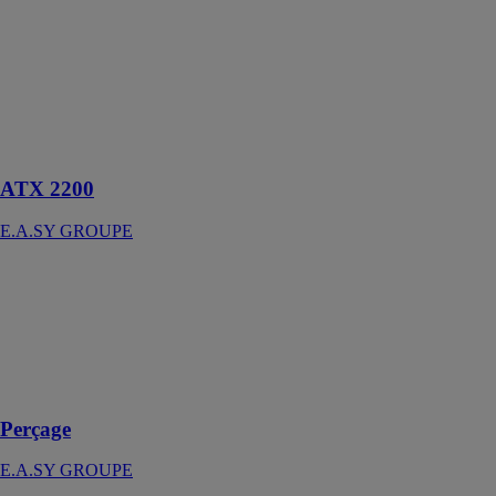
GROUPE
Une machine
automatique
pour la coupe,
l’assemblage et
le verrouillage
des lames.
ATX 2200
E.A.SY GROUPE
Perçage
E.A.SY
GROUPE
machine pour
le perçage des
coulisses
Perçage
E.A.SY GROUPE