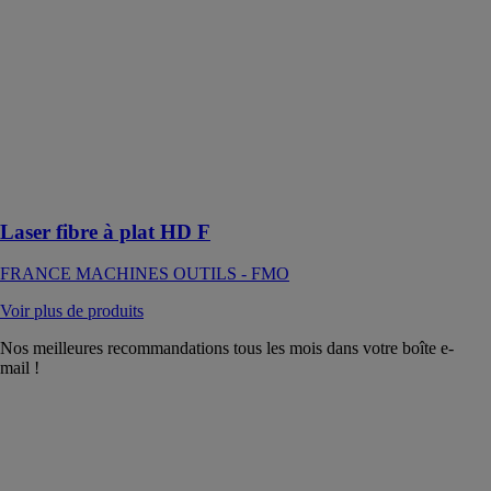
disponible en
plusieurs tailles
allant de 1500
x 3000 mm à
3000 x 12000
mm, pouvant
même être sur-
mesure selon
votre
production
Laser fibre à plat HD F
FRANCE MACHINES OUTILS - FMO
Voir plus de produits
Nos meilleures recommandations tous les mois dans votre boîte e-
mail !