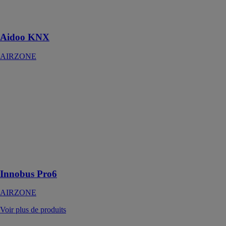
Détente
Directe/DRV
Aidoo KNX
AIRZONE
Innobus Pro6
AIRZONE
L’architecture
du système
Innobus Pro6 a
été pensée pour
faciliter le
câblage et la
configuration
Innobus Pro6
AIRZONE
Voir plus de produits