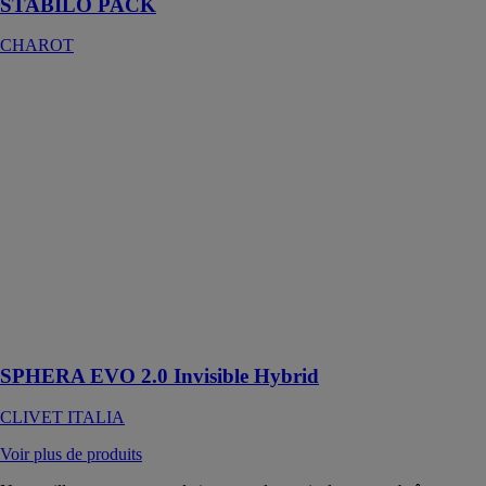
STABILO PACK
CHAROT
SPHERA EVO
2.0 Invisible
Hybrid
CLIVET
ITALIA
Solution
encastrée,
choix idéal
pour toutes les
habitations qui
ne disposent
pas de local
technique
SPHERA EVO 2.0 Invisible Hybrid
CLIVET ITALIA
Voir plus de produits