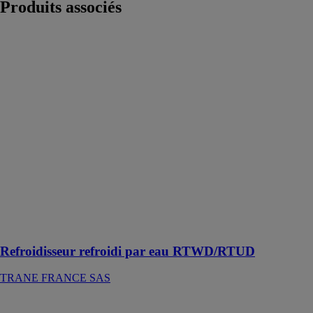
Produits
associés
Refroidisseur
refroidi par eau
RTWD/RTUD
TRANE
FRANCE SAS
Le refroidisseur
refroidi par eau
RTWD/RTUD
est un choix
attractif pour
les applications
de
refroidissement
commercial et
industriel
Refroidisseur refroidi par eau RTWD/RTUD
TRANE FRANCE SAS
SPHERA EVO