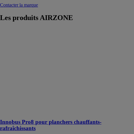
Contacter la marque
Les produits
AIRZONE
Innobus Pro8
pour planchers
chauffants-
rafraîchissants
AIRZONE
Innobus Pro8
permet le
contrôle sur
mesure
d'installations
multizones de
chauffage à eau
avec plancher
chauffant-
rafraîchissant
Innobus Pro8 pour planchers chauffants-
rafraîchissants