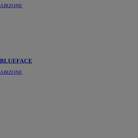
AIRZONE
BLUEFACE
AIRZONE
Le thermostat
intelligent le
plus complet du
marché
BLUEFACE
AIRZONE
Aidoo KNX
AIRZONE
Aidoo KNX
est une
passerelle
d’intégration
qui offre une
communication
bidirectionnelle
avec les unités