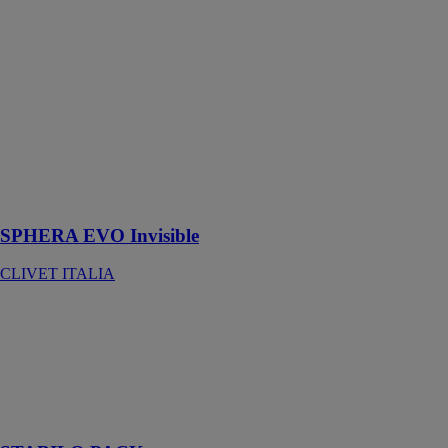
Invisible
CLIVET
ITALIA
Solution sans
boîtier,
pratiquement
invisible pour
immeuble avec
seulement 36
cm de
profondeur
SPHERA EVO Invisible
CLIVET ITALIA
STABILO
PACK
CHAROT
Maintenir votre
pression
nécessaire