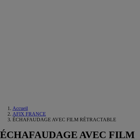
Equipements
salle
de
bain
Douche
Matériaux
salle
de
bain
Meuble
salle
de
bain
Robinetterie
Techniques
sanitaires
Accueil
AFIX FRANCE
ÉCHAFAUDAGE AVEC FILM RÉTRACTABLE
ÉCHAFAUDAGE AVEC FILM