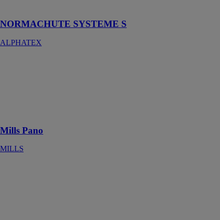
horizontale)
NORMACHUTE SYSTEME S
ALPHATEX
Mills Pano
MILLS
Système
complet de
coffrage
horizontal
Mills Pano
MILLS
SOLUTIONS
SPÉCIALES
ADAPT®
METALUSA
FRANCE
S.A.S.