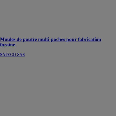
poches pour
fabrication
foraine
SATECO SAS
Coffrage
préfabrication
Moules de poutre multi-poches pour fabrication
foraine
SATECO SAS
NORMACHUTE
SYSTEME S
ALPHATEX
Un filet anti-
chute Homme
qui respecte la
norme NF EN
1263-1
(système S,
prévu pour une
pose