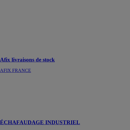
de stock
AFIX
FRANCE
Nos unités
logistiques
disposent d'un
stock
d'échafaudage
de 100 000 m²
Afix livraisons de stock
AFIX FRANCE
ÉCHAFAUDAGE
INDUSTRIEL
AFIX
FRANCE
Installations
industrielles
ÉCHAFAUDAGE INDUSTRIEL