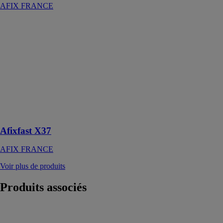
AFIX FRANCE
Afixfast X37
AFIX
FRANCE
Parfaitement
adapté aux
constructions
d'échafaudages
simples avec
une charge de
poids standard
Afixfast X37
AFIX FRANCE
Voir plus de produits
Produits
associés
Moules de
poutre multi-