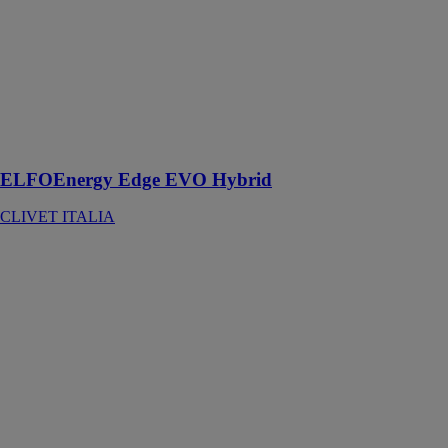
CLIVET
ITALIA
Idéal pour les
maisons avec
besoins
d'énergie bas
ou moyens
ELFOEnergy Edge EVO Hybrid
CLIVET ITALIA
Module Banea
Inox
CHAROT
Le module
BANEA Inox
est un
échangeur de
chaleur
compact,
destiné au
chauffage de