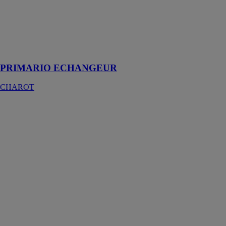
CHAROT
Producteur
d’eau chaude
sanitaire
instantanée
PRIMARIO ECHANGEUR
CHAROT
RESERVOIRS
CYLINDRIQUES
AERIENS
SIMPLE
ENVELOPPE
CHAROT
Stockage d'eau
conçu pour
stocker des
liquides
inflammables
ou polluants
l'eau