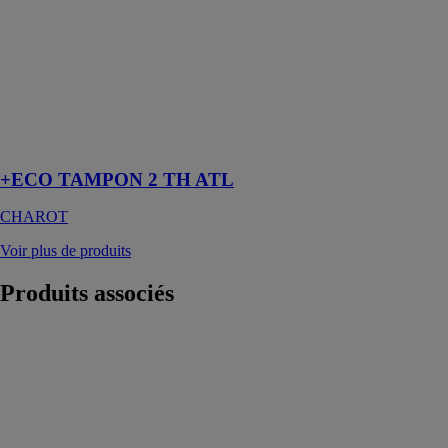
A.T.L. 2TH est
un réservoir de
stockage d’eau
Chaude
Sanitaire
équipé de deux
Trous d’homme
DN400
+ECO TAMPON 2 TH ATL
CHAROT
Voir plus de produits
Produits
associés
ARDESIA
CORDIVARI
Disponible en
27 hauteurs et 5
profondeurs