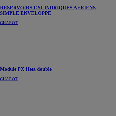
RESERVOIRS CYLINDRIQUES AERIENS
SIMPLE ENVELOPPE
CHAROT
Module PX
Heta double
CHAROT
Échangeurs de
chaleur à
plaques
Module PX Heta double
CHAROT
+ECO
TAMPON 2
TH ATL
CHAROT
Le ballon
Tampon +ECO