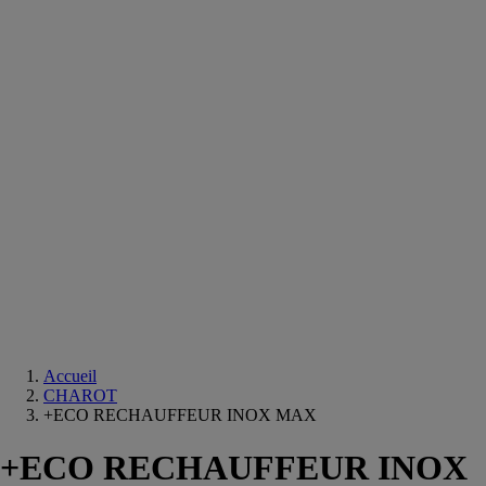
Equipements
salle
de
bain
Douche
Matériaux
salle
de
bain
Meuble
salle
de
bain
Robinetterie
Techniques
sanitaires
Accueil
CHAROT
+ECO RECHAUFFEUR INOX MAX
+ECO RECHAUFFEUR INOX