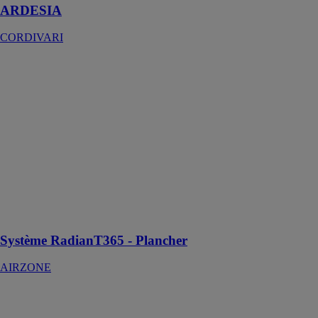
ARDESIA
CORDIVARI
Système
RadianT365 -
Plancher
AIRZONE
Un système de
contrôle
multizone sur
mesure des
installations de
plancher
chauffant-
rafraîchissant
Système RadianT365 - Plancher
AIRZONE
ELFOEnergy
Edge EVO
Hybrid