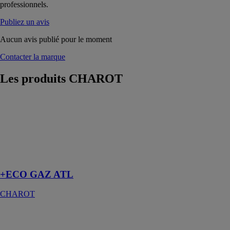
professionnels.
Publiez un avis
Aucun avis publié pour le moment
Contacter la marque
Les produits
CHAROT
+ECO GAZ
ATL
CHAROT
Accumulateur à
gaz à
condensation
+ECO GAZ ATL
CHAROT
PACK
CONTROL
PILOTAGE