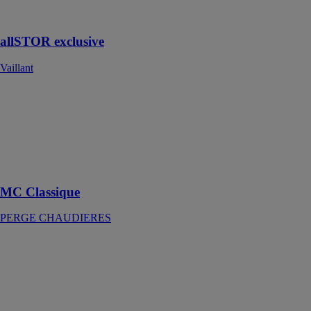
jusqu’à 250
logements
allSTOR exclusive
Vaillant
MC Classique
PERGE
CHAUDIERES
Fonctionnement
autonome sans
électricité
MC Classique
PERGE CHAUDIERES
Smart ME 800
ACV
FRANCE
Préparateurs
multi énergies à