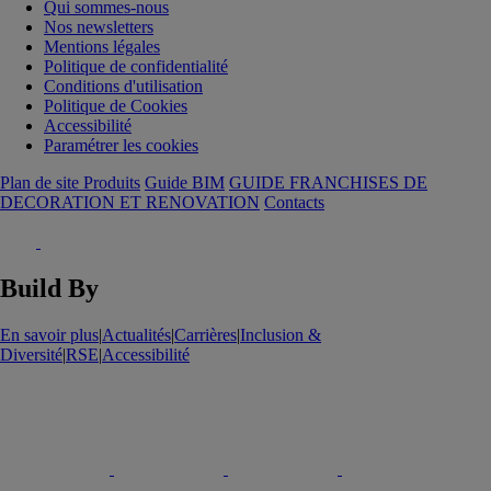
Qui sommes-nous
Nos newsletters
Mentions légales
Politique de confidentialité
Conditions d'utilisation
Politique de Cookies
Accessibilité
Paramétrer les cookies
Plan de site Produits
Guide BIM
GUIDE FRANCHISES DE
DECORATION ET RENOVATION
Contacts
Build By
En savoir plus
|
Actualités
|
Carrières
|
Inclusion &
Diversité
|
RSE
|
Accessibilité