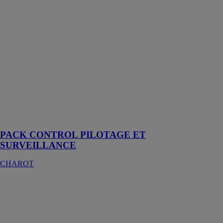
ET
SURVEILLANCE
CHAROT
Coffret
compact
destiné à
réguler et
surveiller la
production et la
distribution de
l’eau chaude
sanitaire
PACK CONTROL PILOTAGE ET
SURVEILLANCE
CHAROT
Protect O
CHAROT
Un réservoir de
décharge du