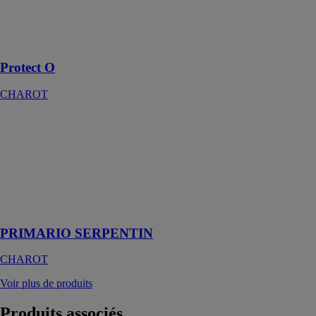
fluide
caloporteur des
panneaux
solaires
Protect O
CHAROT
PRIMARIO
SERPENTIN
CHAROT
Préparateur
d’eau chaude
sanitaire
instantanée
PRIMARIO SERPENTIN
CHAROT
Voir plus de produits
Produits
associés