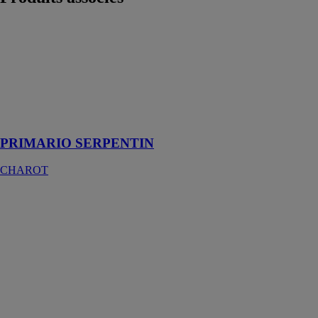
PRIMARIO
SERPENTIN
CHAROT
Préparateur
d’eau chaude
sanitaire
instantanée
PRIMARIO SERPENTIN
CHAROT
allSTOR
exclusive
Vaillant
Avec
l’allSTOR
exclusive, ce
système permet
de fournir de
l’eau chaude