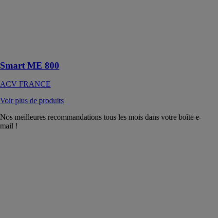
applications
multiples pour
une installation
au sol avec
réservoir
interne en Inox
Smart ME 800
ACV FRANCE
Voir plus de produits
Nos meilleures recommandations tous les mois dans votre boîte e-
mail !