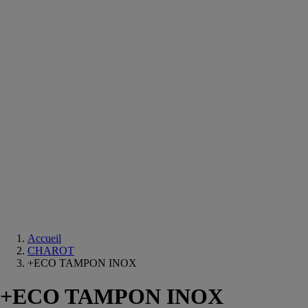
Equipements
salle
de
bain
Douche
Matériaux
salle
de
bain
Meuble
salle
de
bain
Robinetterie
Techniques
sanitaires
Accueil
CHAROT
+ECO TAMPON INOX
+ECO TAMPON INOX