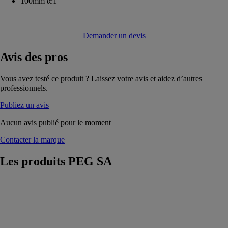
100mm α:1
Demander un devis
Avis
des pros
Vous avez testé ce produit ? Laissez votre avis et aidez d’autres
professionnels.
Publiez un avis
Aucun avis publié pour le moment
Contacter la marque
Les produits
PEG SA
TISOLECO
PEG SA
L'avenir de
l'isolation
durable, entrez