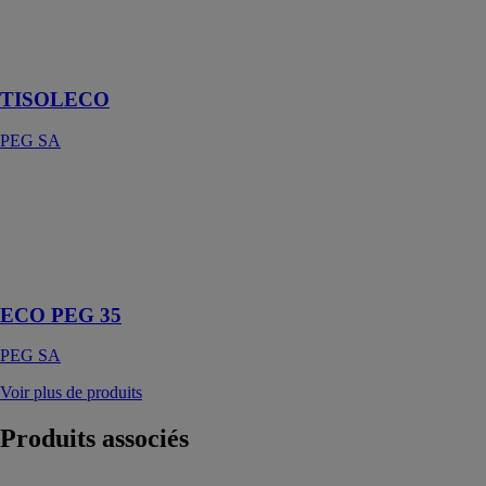
dans la boucle
de l'éco-
conception
TISOLECO
PEG SA
ECO PEG 35
PEG SA
L'avenir de
l'isolation
durable
ECO PEG 35
PEG SA
Voir plus de produits
Produits
associés
SO AERO -