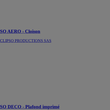
L'agencement
sur-mesure est
possible avec la
cloison SO
AERO !
SO AERO - Cloison
CLIPSO PRODUCTIONS SAS
SO DECO -
Plafond
imprimé
CLIPSO
PRODUCTIONS
SAS
Créez un
plafond
imprimé à votre
image avec SO
DECO !
SO DECO - Plafond imprimé