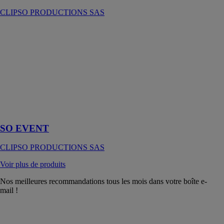
CLIPSO PRODUCTIONS SAS
SO EVENT
CLIPSO
PRODUCTIONS
SAS
Démarquez
vous avec un
stand sur-
mesure SO
EVENT !
SO EVENT
CLIPSO PRODUCTIONS SAS
Voir plus de produits
Nos meilleures recommandations tous les mois dans votre boîte e-
mail !