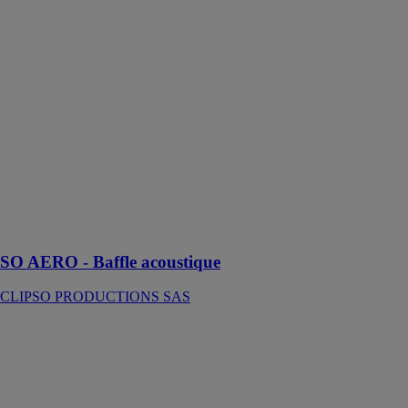
Baffle
acoustique
CLIPSO
PRODUCTIONS
SAS
Appréciez le
confort des
espaces publics
dans une
ambiance
colorée avec le
baffle SO
AERO
SO AERO - Baffle acoustique
CLIPSO PRODUCTIONS SAS
SO AERO -
Cloison
CLIPSO
PRODUCTIONS
SAS