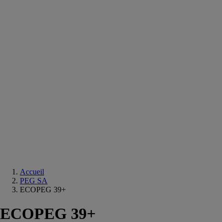
Equipements
salle
de
bain
Douche
Matériaux
salle
de
bain
Meuble
salle
de
bain
Robinetterie
Techniques
sanitaires
Accueil
PEG SA
ECOPEG 39+
ECOPEG 39+