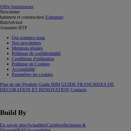
Offre fournisseurs
Newsletter
batiment et construction
S'abonner
BatiAdvisor
Annuaire BTP
Qui sommes-nous
Nos newsletters
Mentions légales
Politique de confidentialité
Conditions d'utilisation
Politique de Cookies
Accessibilité
Paramétrer les cookies
Plan de site Produits
Guide BIM
GUIDE FRANCHISES DE
DECORATION ET RENOVATION
Contacts
Build By
En savoir plus
|
Actualités
|
Carrières
|
Inclusion &
Diversité
|
RSE
|
Accessibilité