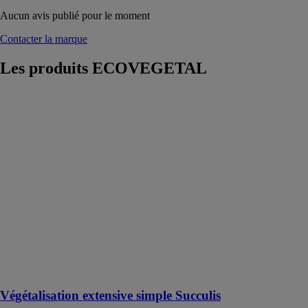
Aucun avis publié pour le moment
Contacter la marque
Les produits
ECOVEGETAL
Végétalisation
extensive
simple Succulis
ECOVEGETAL
ECOVEGETAL
SUCCULIS est
un système de
végétalisation
de toiture
composé de
plantes
succulentes
rampantes et
résistantes
Végétalisation extensive simple Succulis