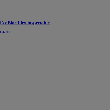
rétention et de
stockage d'eau
réutilisable
EcoBloc Flex inspectable
GRAF
Coude
compression
90° taraudé
Ø20x3/4"
INTERPLAST
FITT
Raccords
compression en
polypropylène
90° taraudé
Ø20x3/4" pour
tuyaux
polyéthylène
haute et basse
densité.