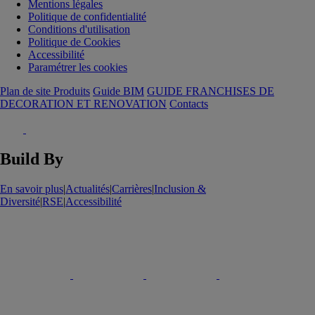
Mentions légales
Politique de confidentialité
Conditions d'utilisation
Politique de Cookies
Accessibilité
Paramétrer les cookies
Plan de site Produits
Guide BIM
GUIDE FRANCHISES DE
DECORATION ET RENOVATION
Contacts
Build By
En savoir plus
|
Actualités
|
Carrières
|
Inclusion &
Diversité
|
RSE
|
Accessibilité