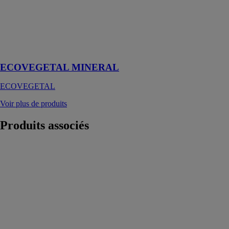
réalisation des
voies d’accès,
des aires de
stockage de
matériaux ou
d’engins
ECOVEGETAL MINERAL
ECOVEGETAL
Voir plus de produits
Produits
associés
EcoBloc Flex
inspectable
GRAF
L'EcoBloc Flex
inspectable est
polyvalent,
adapté aux
bassins
d'infiltration, de