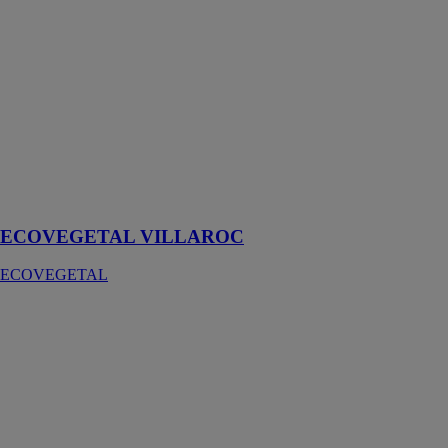
Le système
ECOVEGETAL
VILLAROC
est conçu pour
réaliser des
parkings pour
l'infiltration des
eaux pluviales
et la
stabilisation des
voies pompier
ECOVEGETAL VILLAROC
ECOVEGETAL
ECOVEGETAL
MINERAL
ECOVEGETAL
ECOVEGETAL
MINERAL est
le système idéal
pour la