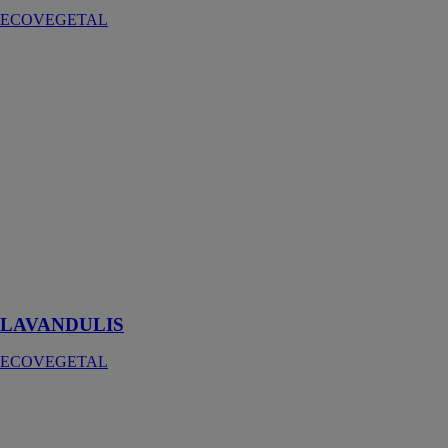
ECOVEGETAL
LAVANDULIS
ECOVEGETAL
LAVANDULIS
est la solution
alternative à la
terrasse jardin,
c'est
l'association
idéale de
plantes
aromatiques et
vivaces
florifères
LAVANDULIS
ECOVEGETAL
ECOVEGETAL
VILLAROC
ECOVEGETAL