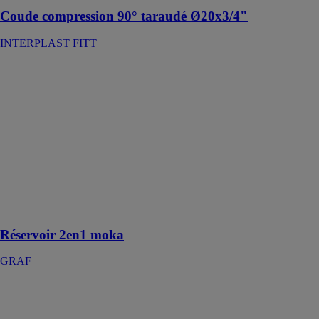
Coude compression 90° taraudé Ø20x3/4"
INTERPLAST FITT
Réservoir 2en1
moka
GRAF
Réservoir 2-en-
1 conçu pour
l'utilisation de
l'eau de pluie et
la décoration,
grâce à son bac
à plantes
amovible
Réservoir 2en1 moka
GRAF
BOUTEILLE
DE
MELANGE