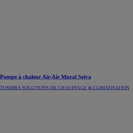
SOLUTIONS
DE
CHAUFFAGE
&
CLIMATISATION
La Pompe à
chaleur Air-Air
permet d’offrir
un niveau de
confort
performant et
accessible
Pompe à chaleur Air-Air Mural Seiya
TOSHIBA SOLUTIONS DE CHAUFFAGE & CLIMATISATION
CHAUDIERES
ELECTRIQUES
MULTI-ELEC
HORIZONTALES
CHAROT
Chaudières