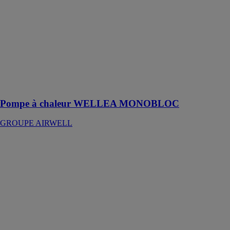
MONOBLOC
GROUPE
AIRWELL
Pompe à
chaleur
compacte,
s'installe à
l'extérieur pour
ne pas être vue.
Pompe à chaleur WELLEA MONOBLOC
GROUPE AIRWELL
VVFA - DRV
Compacte
GROUPE
AIRWELL
Notre gamme
de DRV
compacte
s'adapte
parfaitement à