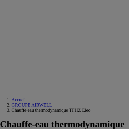
Equipements
salle
de
bain
Douche
Matériaux
salle
de
bain
Meuble
salle
de
bain
Robinetterie
Techniques
sanitaires
Accueil
GROUPE AIRWELL
Chauffe-eau thermodynamique TFHZ Eleo
Chauffe-eau thermodynamique