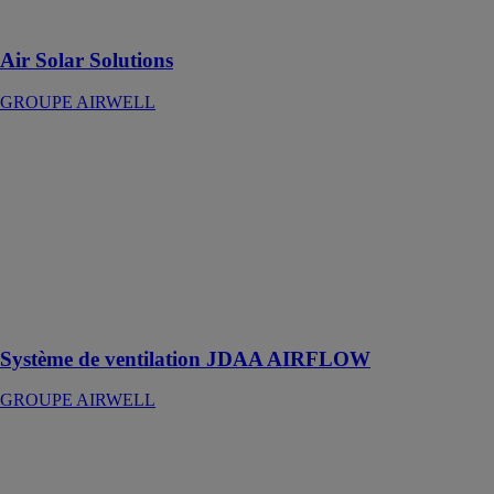
Airwell.
Air Solar Solutions
GROUPE AIRWELL
Système de
ventilation
JDAA
AIRFLOW
GROUPE
AIRWELL
VMC double
flux
thermodynamique
Système de ventilation JDAA AIRFLOW
GROUPE AIRWELL
Pompe à
chaleur
WELLEA