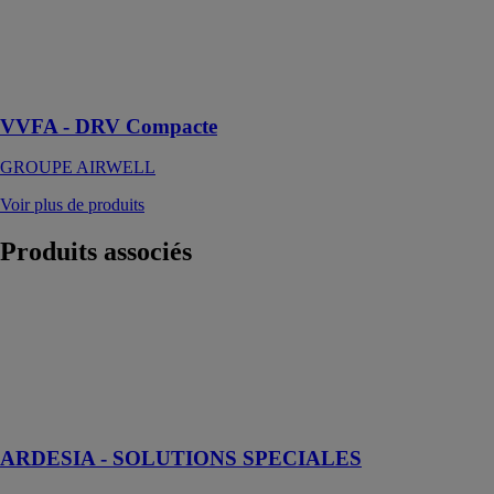
tout type
d'installation,
tertiaire,
enseigne ou
résidentielle.
VVFA - DRV Compacte
GROUPE AIRWELL
Voir plus de produits
Produits
associés
ARDESIA -
SOLUTIONS
SPECIALES
CORDIVARI
Radiateur
tubulaire
ARDESIA - SOLUTIONS SPECIALES