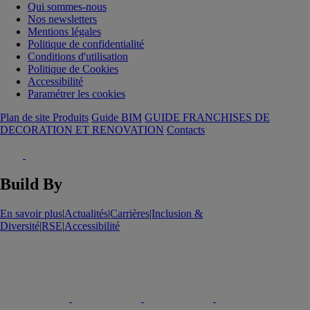
Qui sommes-nous
Nos newsletters
Mentions légales
Politique de confidentialité
Conditions d'utilisation
Politique de Cookies
Accessibilité
Paramétrer les cookies
Plan de site Produits
Guide BIM
GUIDE FRANCHISES DE
DECORATION ET RENOVATION
Contacts
Build By
En savoir plus
|
Actualités
|
Carrières
|
Inclusion &
Diversité
|
RSE
|
Accessibilité