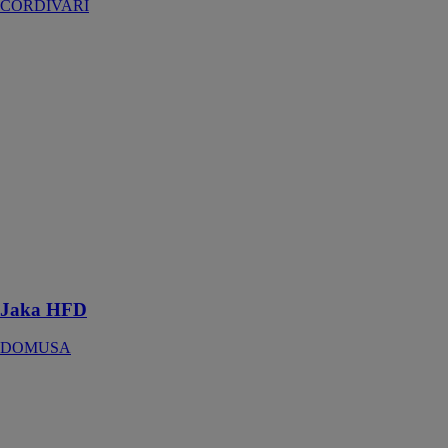
CORDIVARI
Jaka HFD
DOMUSA
Chaudière
biofioul basse
température
garantissant un
confort
thermique
optimal tout en
permettant de
réaliser des
économies
d'énergie
Jaka HFD
DOMUSA
Pompe à
chaleur Air-Air
Mural Seiya
TOSHIBA