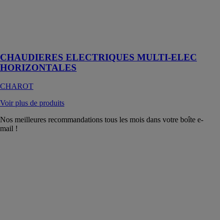
écologique
destinées à un
usage collectif,
tertiel ou
industriel
CHAUDIERES ELECTRIQUES MULTI-ELEC
HORIZONTALES
CHAROT
Voir plus de produits
Nos meilleures recommandations tous les mois dans votre boîte e-
mail !