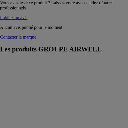
Vous avez testé ce produit ? Laissez votre avis et aidez d’autres
professionnels.
Publiez un avis
Aucun avis publié pour le moment
Contacter la marque
Les produits
GROUPE AIRWELL
Air Solar
Solutions
GROUPE
AIRWELL
Optimisez votre
production
électrique et
réalisez des
économies
d’énergie avec
les kits de
panneaux
photovoltaïques