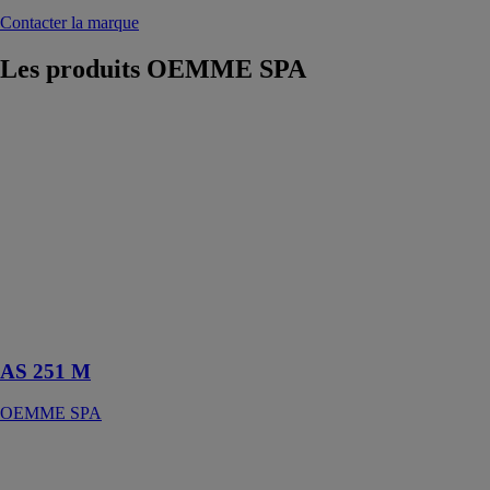
Contacter la marque
Les produits
OEMME SPA
AS 251 M
OEMME SPA
Testeur
motorisé de la
force du
glissement et
accrochage du
pont thermique
conformément
aux normes
EN14024
AS 251 M
OEMME SPA
DH 500 AE –
DH 550 AE
OEMME SPA