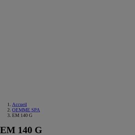
Equipements
salle
de
bain
Douche
Matériaux
salle
de
bain
Meuble
salle
de
bain
Robinetterie
Techniques
sanitaires
Accueil
OEMME SPA
EM 140 G
EM 140 G