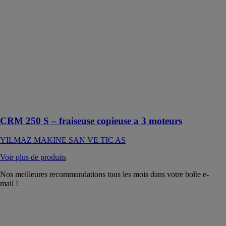
copieuse a 3
moteurs
YILMAZ
MAKINE
SAN VE TIC
AS
La fraiseuse
pour perçage
des profilés en
aluminium et
PVC
CRM 250 S – fraiseuse copieuse a 3 moteurs
YILMAZ MAKINE SAN VE TIC AS
Voir plus de produits
Nos meilleures recommandations tous les mois dans votre boîte e-
mail !