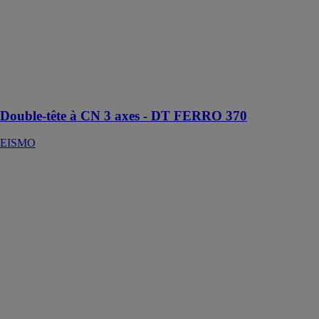
EISMO
Pour coupes
droites et
biaises dans les
angles que
vous voulez
Double-tête à CN 3 axes - DT FERRO 370
EISMO
Scie à ruban
automatique -
individual
520.360 ganc
EISMO
Scie à ruban
automatique
pour coupes
droites et
biaises à droite
jusqu'à 45°