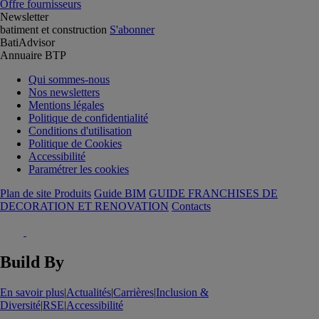
Offre fournisseurs
Newsletter
batiment et construction
S'abonner
BatiAdvisor
Annuaire BTP
Qui sommes-nous
Nos newsletters
Mentions légales
Politique de confidentialité
Conditions d'utilisation
Politique de Cookies
Accessibilité
Paramétrer les cookies
Plan de site Produits
Guide BIM
GUIDE FRANCHISES DE
DECORATION ET RENOVATION
Contacts
Build By
En savoir plus
|
Actualités
|
Carrières
|
Inclusion &
Diversité
|
RSE
|
Accessibilité