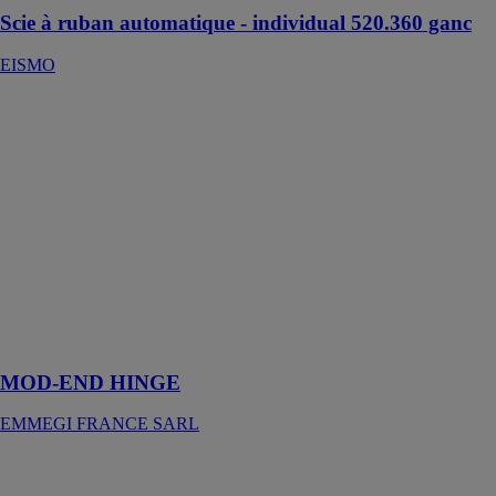
Scie à ruban automatique - individual 520.360 ganc
EISMO
MOD-END
HINGE
EMMEGI
FRANCE
SARL
Perceuse pour
percer des trous
charnières sur
les cadres
châssis, avec
un axe contrôlé
électroniquement
MOD-END HINGE
EMMEGI FRANCE SARL
CRM 250 S –
fraiseuse