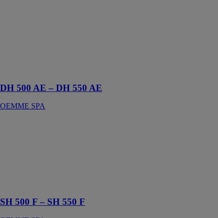
Tronçonneuse à
double tête
avec système
de contrôle de
type industriel
OCD 280 et
afficheur LCD
DH 500 AE – DH 550 AE
OEMME SPA
SH 500 F – SH
550 F
OEMME SPA
Tronçonneuse à
une tête avec
avancement de
la lame frontal
SH 500 F – SH 550 F