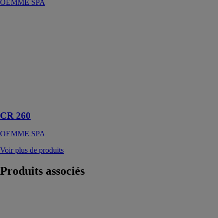
OEMME SPA
CR 260
OEMME SPA
Fraiseuse à
copier à une
tête avec table
fixe indiquée
pour l'usinage
des alliages
légères et PVC
CR 260
OEMME SPA
Voir plus de produits
Produits
associés
Double-tête à
CN 3 axes -
DT FERRO
370