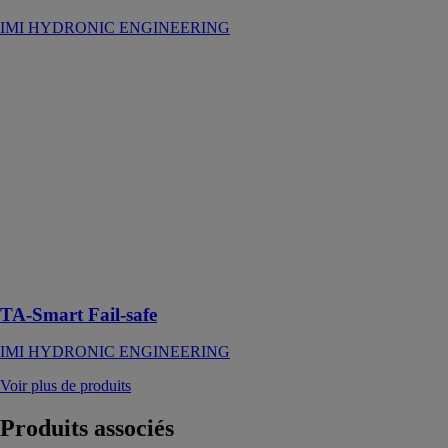
IMI HYDRONIC ENGINEERING
TA-Smart Fail-
safe
IMI
HYDRONIC
ENGINEERING
TA-Smart Fail-
safe est une
solution
avancée pour
les systèmes de
chauffage et de
refroidissement
TA-Smart Fail-safe
IMI HYDRONIC ENGINEERING
Voir plus de produits
Produits
associés