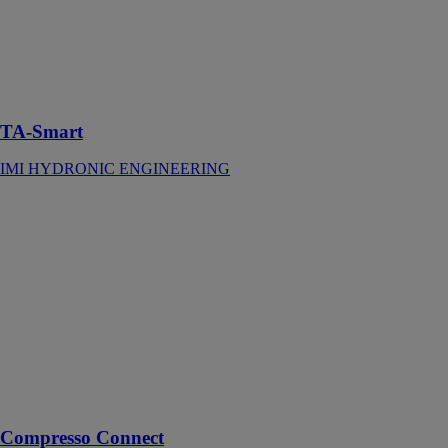
régulation
intelligente et
connectée,
dotée de
fonctionnalités
de mesure
TA-Smart
IMI HYDRONIC ENGINEERING
Compresso
Connect
IMI
HYDRONIC
ENGINEERING
Pour réseau de
chauffage
jusqu'à 12 MW
et réseau de
refroidissement
jusqu'à 18 MW
Compresso Connect