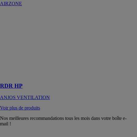
AIRZONE
RDR HP
ANJOS
VENTILATION
Les régulateurs
de débits
réglables RDR
HP sont réalisés
dans une
matière
plastique
classée
RDR HP
ANJOS VENTILATION
Voir plus de produits
Nos meilleures recommandations tous les mois dans votre boîte e-
mail !