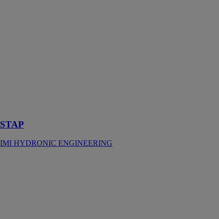
STAP est un
régulateur de
pression
différentielle
conçu pour
garantir une
pression
constante au
sein des
systèmes de
chauffage et de
refroidissement
STAP
IMI HYDRONIC ENGINEERING
TA-Smart
IMI
HYDRONIC
ENGINEERING
TA-Smart est
une vanne de