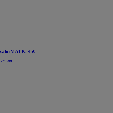
calorMATIC
450
Vaillant
Régulation
avec sonde
extérieure pour
le chauffage et
l'eau chaude
calorMATIC 450
Vaillant
DEOS 21S
NET
ARISTON
THERMO
GROUP
Deos 21 S Net
est un
déshumidificateur
connecté conçu