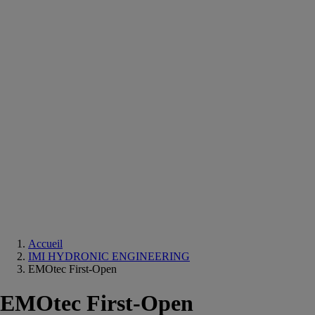
Equipements
salle
de
bain
Douche
Matériaux
salle
de
bain
Meuble
salle
de
bain
Robinetterie
Techniques
sanitaires
Accueil
IMI HYDRONIC ENGINEERING
EMOtec First-Open
EMOtec First-Open