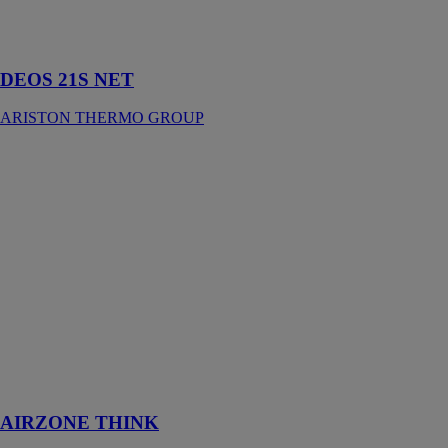
pour vous offrir
un intérieur
assaini
DEOS 21S NET
ARISTON THERMO GROUP
AIRZONE
THINK
AIRZONE
Ce thermostat
est doté d’un
écran
graphique à
encre
électronique et
de boutons
capacitifs pour
contrôler la
zone
AIRZONE THINK