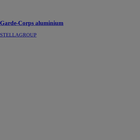
espaces
extérieurs
Garde-Corps aluminium
STELLAGROUP
Gabarit de
soudage des
poteaux
CREA-FIX
CREAMETAL
AG
Un gabarit de
soudage conçu
pour assembler
rapidement et
efficacement
des plaques et
des coquilles de
main courante
sur des
montants