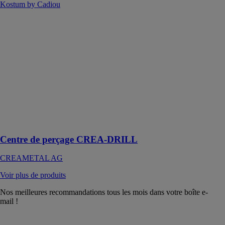
Kostum by Cadiou
Centre de
perçage
CREA-DRILL
CREAMETAL
AG
Un outil conçu
pour faciliter le
processus de
fixation de
pièces et de
perçage
Centre de perçage CREA-DRILL
CREAMETAL AG
Voir plus de produits
Nos meilleures recommandations tous les mois dans votre boîte e-
mail !