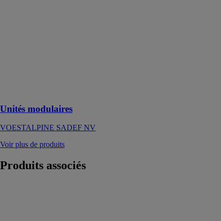
Unités
modulaires
VOESTALPINE
SADEF NV
Des dernières
tendances en
matière de
construction et
des normes
applicable
Unités modulaires
VOESTALPINE SADEF NV
Voir plus de produits
Produits
associés
Garde-Corps
aluminium
STELLAGROUP
Sécuriser vos