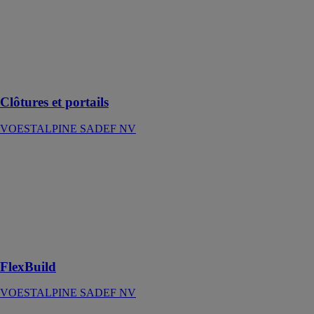
SADEF NV
Des profilés en
acier
personnalisés
pour clôtures et
portails
Clôtures et portails
VOESTALPINE SADEF NV
FlexBuild
VOESTALPINE
SADEF NV
Un concept de
construction
rapide à mettre
en œuvre
FlexBuild
VOESTALPINE SADEF NV