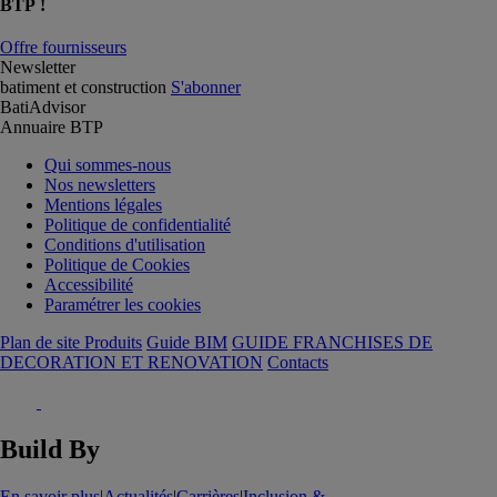
BTP !
Offre fournisseurs
Newsletter
batiment et construction
S'abonner
BatiAdvisor
Annuaire BTP
Qui sommes-nous
Nos newsletters
Mentions légales
Politique de confidentialité
Conditions d'utilisation
Politique de Cookies
Accessibilité
Paramétrer les cookies
Plan de site Produits
Guide BIM
GUIDE FRANCHISES DE
DECORATION ET RENOVATION
Contacts
Build By
En savoir plus
|
Actualités
|
Carrières
|
Inclusion &