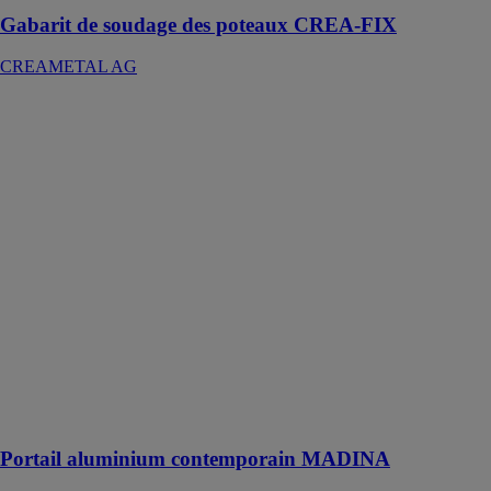
Gabarit de soudage des poteaux CREA-FIX
CREAMETAL AG
Portail
aluminium
contemporain
MADINA
Kostum by
Cadiou
Son design
moderne et
épuré saura,
parfaitement,
valoriser et
embellir votre
propriété tout
en garantissant
la sécurité de
vos extérieurs
Portail aluminium contemporain MADINA