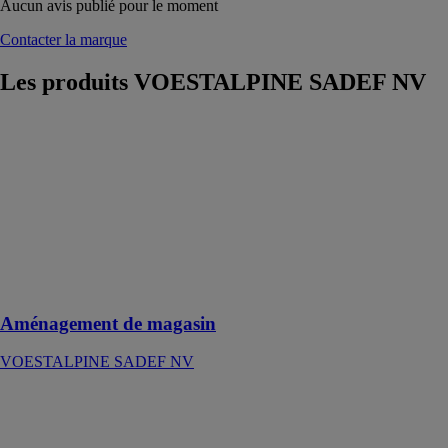
Aucun avis publié pour le moment
Contacter la marque
Les produits
VOESTALPINE SADEF NV
Aménagement
de magasin
VOESTALPINE
SADEF NV
Des profilés
formés à froid
pour
l'aménagement
de magasins
Aménagement de magasin
VOESTALPINE SADEF NV
Clôtures et
portails
VOESTALPINE