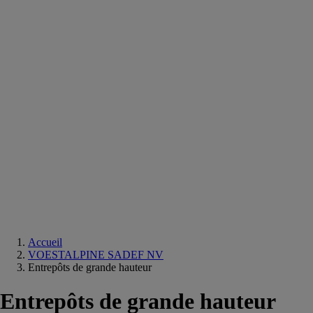
Equipements
salle
de
bain
Douche
Matériaux
salle
de
bain
Meuble
salle
de
bain
Robinetterie
Techniques
sanitaires
Accueil
VOESTALPINE SADEF NV
Entrepôts de grande hauteur
Entrepôts de grande hauteur