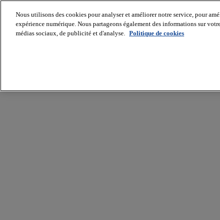
Nous utilisons des cookies pour analyser et améliorer notre service, pour améli
expérience numérique. Nous partageons également des informations sur votre u
médias sociaux, de publicité et d'analyse.
Politique de cookies
Batiradio
Articles
&
expertises
Construction
Tech,
IT,
start-
up
Génie
climatique
Gros
œuvre,
structure
et
enveloppe
Hors
site