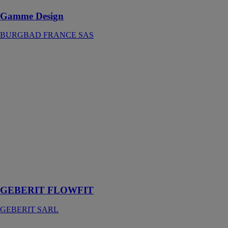
Gamme Design
BURGBAD FRANCE SAS
GEBERIT
FLOWFIT
GEBERIT
SARL
Geberit
FlowFit est le
système
d’alimentation
innovant qui
permet un
processus
d’installation
parfait
GEBERIT FLOWFIT
GEBERIT SARL
Tulip