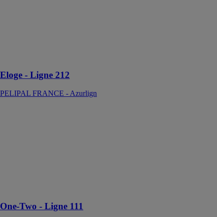
FRANCE -
Azurlign
Des vasques
simples ou
doubles avec
des courbes
Eloge - Ligne 212
PELIPAL FRANCE - Azurlign
One-Two -
Ligne 111
PELIPAL
FRANCE -
Azurlign
Une vasque,
deux robinets
pour un gain de
place
One-Two - Ligne 111