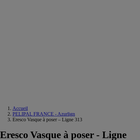
Equipements
salle
de
bain
Douche
Matériaux
salle
de
bain
Meuble
salle
de
bain
Robinetterie
Techniques
sanitaires
Accueil
PELIPAL FRANCE - Azurlign
Eresco Vasque à poser – Ligne 313
Eresco Vasque à poser - Ligne