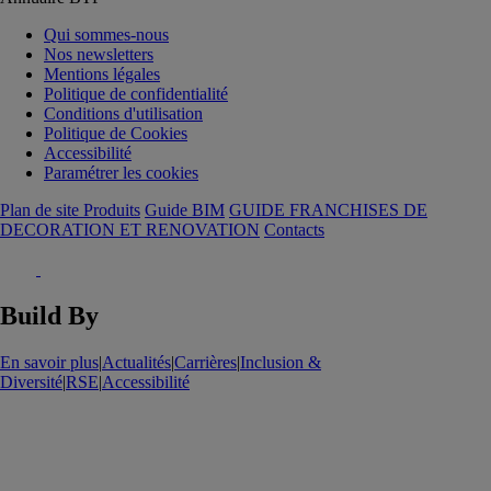
Qui sommes-nous
Nos newsletters
Mentions légales
Politique de confidentialité
Conditions d'utilisation
Politique de Cookies
Accessibilité
Paramétrer les cookies
Plan de site Produits
Guide BIM
GUIDE FRANCHISES DE
DECORATION ET RENOVATION
Contacts
Build By
En savoir plus
|
Actualités
|
Carrières
|
Inclusion &
Diversité
|
RSE
|
Accessibilité