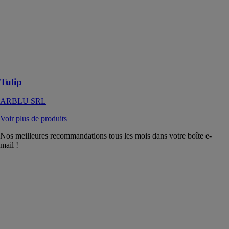
ARBLU SRL
Tulip, la
collection qui
fait de la
diversité son
point fort
Tulip
ARBLU SRL
Voir plus de produits
Nos meilleures recommandations tous les mois dans votre boîte e-
mail !