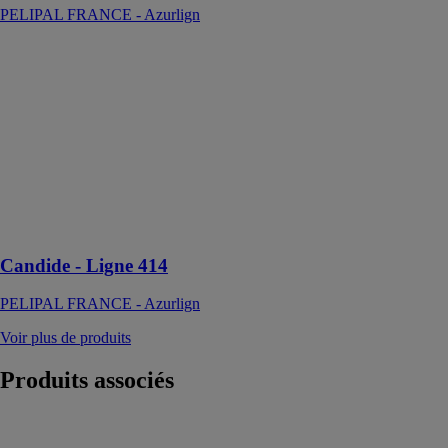
PELIPAL FRANCE - Azurlign
Candide -
Ligne 414
PELIPAL
FRANCE -
Azurlign
Frais et blanc
comme neige,
Candide offre
un design à
l’état pur !
Candide - Ligne 414
PELIPAL FRANCE - Azurlign
Voir plus de produits
Produits
associés
Allegro
ARBLU SRL