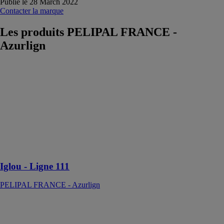
Publié le 28 March 2022
Contacter la marque
Les produits
PELIPAL FRANCE -
Azurlign
Iglou - Ligne
111
PELIPAL
FRANCE -
Azurlign
Iglou décore
votre intérieur
de la plus belle
manière !
Iglou - Ligne 111
PELIPAL FRANCE - Azurlign
Eloge - Ligne
212
PELIPAL