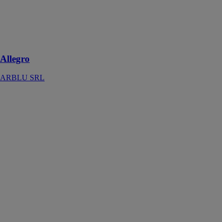
Un élément
unique qui
semble taillé
dans la pierre
Allegro
ARBLU SRL
Gamme Design
BURGBAD
FRANCE SAS
Misez sur des
collections
contemporaines,
inspirantes et
audacieuses.
Découvrez
notre gamme
Design chez
burgbad, pour
toujours plus de
confort !