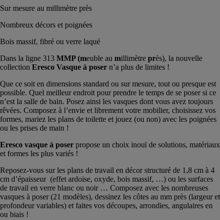
Sur mesure au millimètre près
Nombreux décors et poignées
Bois massif, fibré ou verre laqué
Dans la ligne 313
MMP (m
euble au
m
illimètre
pr
ès), la nouvelle
collection
Eresco Vasque à poser
n’a plus de limites !
Que ce soit en dimensions standard ou sur mesure, tout ou presque est
possible. Quel meilleur endroit pour prendre le temps de se poser si ce
n’est la salle de bain. Posez ainsi les vasques dont vous avez toujours
rêvées. Composez à l’envie et librement votre mobilier, choisissez vos
formes, mariez les plans de toilette et jouez (ou non) avec les poignées
ou les prises de main !
Eresco vasque à poser
propose un choix inouï de solutions, matériaux
et formes les plus variés !
Reposez-vous sur les plans de travail en décor structuré de 1,8 cm à 4
cm d’épaisseur (effet ardoise, oxyde, bois massif, …) ou les surfaces
de travail en verre blanc ou noir … Composez avec les nombreuses
vasques à poser (21 modèles), dessinez les côtes au mm près (largeur et
profondeur variables) et faites vos découpes, arrondies, angulaires en
ou biais !