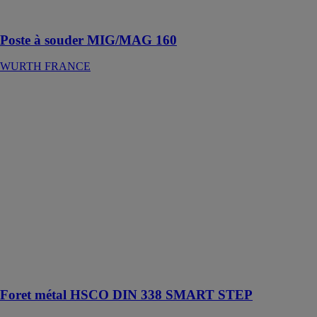
TIG
Poste à souder MIG/MAG 160
WURTH FRANCE
Foret métal
HSCO DIN
338 SMART
STEP
WURTH
FRANCE
Ce foret multi-
performances
est doté d'une
technologie
SMART STEP
unique pour les
trous de haute
précision
Foret métal HSCO DIN 338 SMART STEP