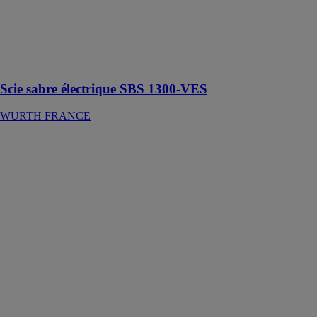
pendulaire,
réduction des
vibrations et
débrayage de
sécurité
Scie sabre électrique SBS 1300-VES
WURTH FRANCE
Poste à souder
MIG/MAG
160
WURTH
FRANCE
Le poste
MIG/MAG
160 permet le
soudage à partir
des procédés
MIG/MAG,
MMA
(électrode
enrobée) et