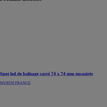
Spot led de
balisage carré
74 x 74 mm
encastrés
WURTH
FRANCE
Ce spot est
destiné au
balisage : Au-
dessus des
plinthes,
marches, dans
le couloir
Spot led de balisage carré 74 x 74 mm encastrés
WURTH FRANCE
Radio de
chantier sans fil
R 12-18 DAB+
BT