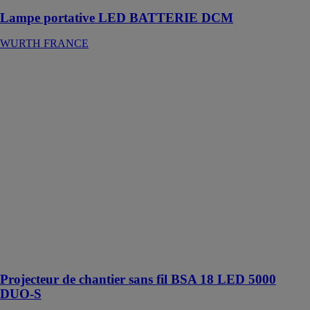
Lampe portative LED BATTERIE DCM
WURTH FRANCE
Projecteur de
chantier sans fil
BSA 18 LED
5000 DUO-S
METABO
Lampe sur
trépied avec
deux
projecteurs de 5
000 lumens
réglables
individuellement
pour éclairer
toute la zone de
travail
Projecteur de chantier sans fil BSA 18 LED 5000
DUO-S