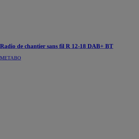
METABO
Radio de
chantier robuste
avec réception
numérique
DAB+
Radio de chantier sans fil R 12-18 DAB+ BT
METABO
Lampe
portative LED
BATTERIE
DCM
WURTH
FRANCE
Eclairage
spécialisé pour
le traitement
des véhicules et
l'harmonisation
de la peinture