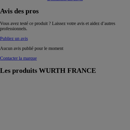
Avis
des pros
Vous avez testé ce produit ? Laissez votre avis et aidez d’autres
professionnels.
Publiez un avis
Aucun avis publié pour le moment
Contacter la marque
Les produits
WURTH FRANCE
Scie sabre
électrique SBS
1300-VES
WURTH
FRANCE
Scie sabre très
bien équipée
avec
mouvement