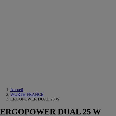
Equipements
salle
de
bain
Douche
Matériaux
salle
de
bain
Meuble
salle
de
bain
Robinetterie
Techniques
sanitaires
Accueil
WURTH FRANCE
ERGOPOWER DUAL 25 W
ERGOPOWER DUAL 25 W