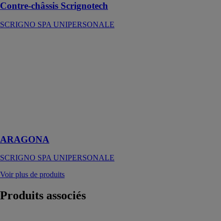
Contre-châssis Scrignotech
SCRIGNO SPA UNIPERSONALE
ARAGONA
SCRIGNO
SPA
UNIPERSONALE
Porte blindée
Aragona
personnalité
jeune et
originale
ARAGONA
SCRIGNO SPA UNIPERSONALE
Voir plus de produits
Produits
associés
Baie vitrée