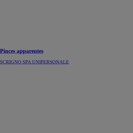
Pinces
Apparentes est
un système
coulissant
fonctionnel
pour portes en
verre en
applique
Pinces apparentes
SCRIGNO SPA UNIPERSONALE
Contre-châssis
Scrignotech
SCRIGNO
SPA
UNIPERSONALE
Contre-châssis
qui permet de
dissimuler une
porte
coulissante