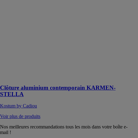
aluminium
contemporain
KARMEN-
STELLA
Kostum by
Cadiou
Un produit en
aluminium
contemporain
qui répond à
vos besoins
avec un design
épuré et simple
Clôture aluminium contemporain KARMEN-
STELLA
Kostum by Cadiou
Voir plus de produits
Nos meilleures recommandations tous les mois dans votre boîte e-
mail !