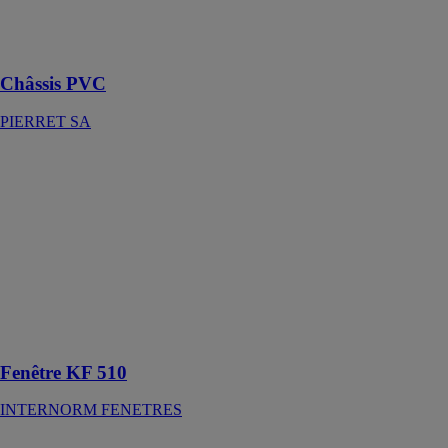
PIERRET SA
sera votre
meilleur allié
Châssis PVC
PIERRET SA
Fenêtre KF 510
INTERNORM
FENETRES
La nouvelle
fenêtre KF 510
offre une
sécurité
maximale pour
se sentir bien
chez soi
Fenêtre KF 510
INTERNORM FENETRES
Clôture