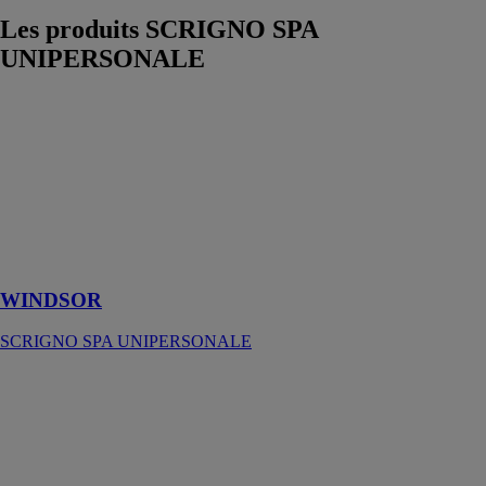
Les produits
SCRIGNO SPA
UNIPERSONALE
WINDSOR
SCRIGNO
SPA
UNIPERSONALE
Porte blindée
avec
fonctionnement
par pivot
WINDSOR
SCRIGNO SPA UNIPERSONALE
Pinces
apparentes
SCRIGNO
SPA
UNIPERSONALE