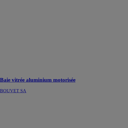
aluminium
motorisée
BOUVET SA
La Baie vitrée
aluminium
motorisée est
un système
innovant
permettant le
contrôle
automatisé et
connecté des
baies vitrées
Baie vitrée aluminium motorisée
BOUVET SA
Châssis PVC
PIERRET SA
Rénovation ou
construction, le
châssis PVC de