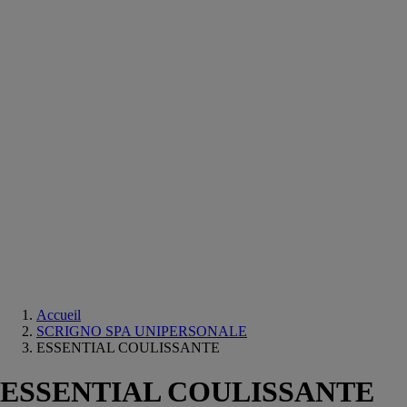
Equipements
salle
de
bain
Douche
Matériaux
salle
de
bain
Meuble
salle
de
bain
Robinetterie
Techniques
sanitaires
Accueil
SCRIGNO SPA UNIPERSONALE
ESSENTIAL COULISSANTE
ESSENTIAL COULISSANTE