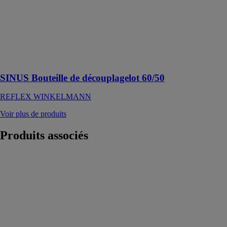
Bouteille de
découplagelot
60/50, petit
aiguillage
jusqu’à 3,0
m³/h, 4 bar, 110
°C
SINUS Bouteille de découplagelot 60/50
REFLEX WINKELMANN
Voir plus de produits
Produits
associés
Fillsoft boîtier
FG II
REFLEX
WINKELMANN
Robinet de
base compact
pour le