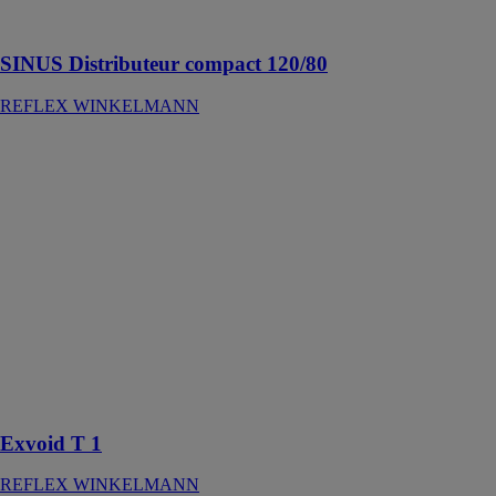
mm, 6 bar, 110
°C
SINUS Distributeur compact 120/80
REFLEX WINKELMANN
Exvoid T 1
REFLEX
WINKELMANN
Grand aérateur/
aérateur rapide
automatique
pour systèmes
d’eau de
chauffage et de
refroidissement
ou systèmes
fermés remplis
de liquide
Exvoid T 1
REFLEX WINKELMANN