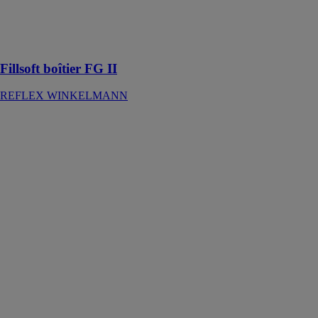
traitement de
l’eau de
remplissage et
d’appoint
Fillsoft boîtier FG II
REFLEX WINKELMANN
Pompes
centrifuges
ebm-papst
France
Les pompes
centrifuges sont
idéales pour
l’acheminement
de fluides à
faible viscosité
tels que l’eau,
le condensat ou
encore les
lessives