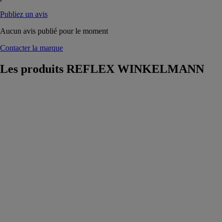
Publiez un avis
Aucun avis publié pour le moment
Contacter la marque
Les produits
REFLEX WINKELMANN
SINUS
Distributeur
compact
120/80
REFLEX
WINKELMANN
SINUS
Distributeur
compact
120/80,
tubulure 6
Bride avec
écartement des
tubulures 200