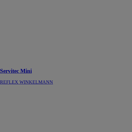
Servitec Mini
REFLEX
WINKELMANN
Dégazage par
pulvérisation
sous vide des
systèmes
fermés de
chauffage et de
refroidissement
Servitec Mini
REFLEX WINKELMANN
SINUS
Bouteille de
découplagelot
60/50
REFLEX
WINKELMANN
SINUS