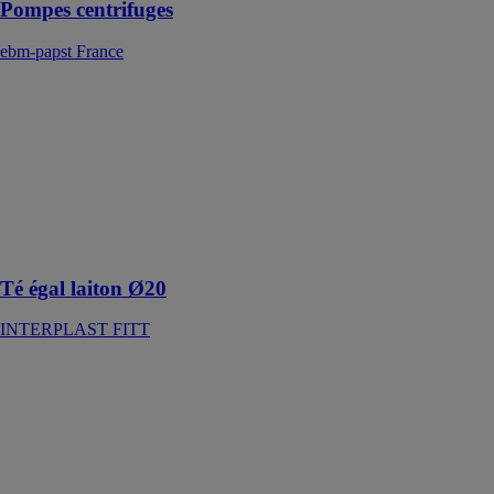
Pompes centrifuges
ebm-papst France
Té égal laiton
Ø20
INTERPLAST
FITT
Utilisé pour
l'adduction
d'eau potable et
l'irrigation
Té égal laiton Ø20
INTERPLAST FITT
Groupe
réducteur de
pression
multifonction -
539H
CALEFFI