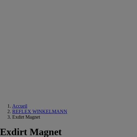
Equipements
salle
de
bain
Douche
Matériaux
salle
de
bain
Meuble
salle
de
bain
Robinetterie
Techniques
sanitaires
Accueil
REFLEX WINKELMANN
Exdirt Magnet
Exdirt Magnet