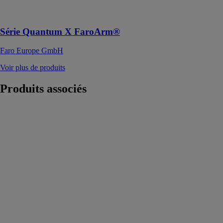
et la
numérisation
Série Quantum X FaroArm®
Faro Europe GmbH
Voir plus de produits
Produits
associés
FLASH
GREEN 360°
Metrica S.P.A.
Niveau laser
vert. Projette:
un plan
horizontal sur
360° plus un
plan vertical à
90° formant 1
croix sur le mur