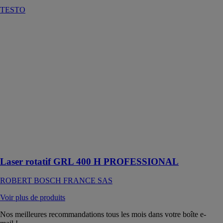
TESTO
Laser rotatif
GRL 400 H
PROFESSIONAL
ROBERT
BOSCH
FRANCE SAS
Le laser rotatif
à bouton
unique adapté
aux
applications de
mise à niveau
en extérieur
Laser rotatif GRL 400 H PROFESSIONAL
ROBERT BOSCH FRANCE SAS
Voir plus de produits
Nos meilleures recommandations tous les mois dans votre boîte e-