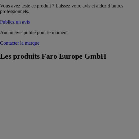
Vous avez testé ce produit ? Laissez votre avis et aidez d’autres
professionnels.
Publiez un avis
Aucun avis publié pour le moment
Contacter la marque
Les produits
Faro Europe GmbH
Série Quantum
X FaroArm®
Faro Europe
GmbH
Une solution
leader dans la
technologie de
mesure de
qualité
métrologique
3D, spécialisée
dans le palpage