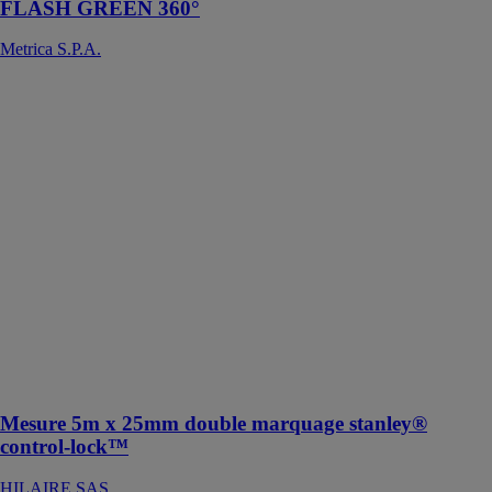
FLASH GREEN 360°
Metrica S.P.A.
Mesure 5m x
25mm double
marquage
stanley®
control-lock™
HILAIRE SAS
La mesure 5m
x 25mm double
marquage
Stanley®
Control-
Lock™ est un
outil de mesure
léger et
compact
Mesure 5m x 25mm double marquage stanley®
control-lock™
HILAIRE SAS