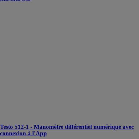
Testo 512-1 -
Manomètre
différentiel
numérique avec
connexion à
l’App
TESTO
Le manomètre
différentiel
testo 512-1 est
un outil de
mesure précis
conçu pour
évaluer la
pression de gaz
dynamique et
statique dans
diverses
applications
Testo 512-1 - Manomètre différentiel numérique avec
connexion à l’App