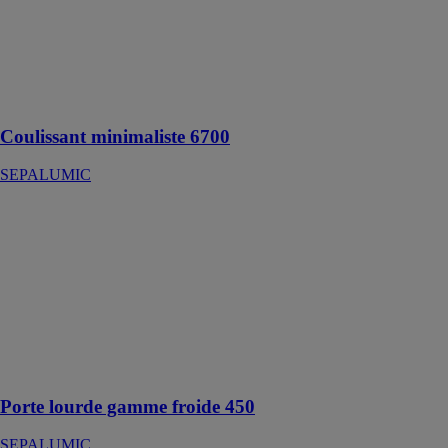
SEPALUMIC
Lignes
minimales,
performances
maximales
Coulissant minimaliste 6700
SEPALUMIC
Porte lourde
gamme froide
450
SEPALUMIC
Le système de
porte
aluminium
"Simple et
Universel"
Porte lourde gamme froide 450
SEPALUMIC