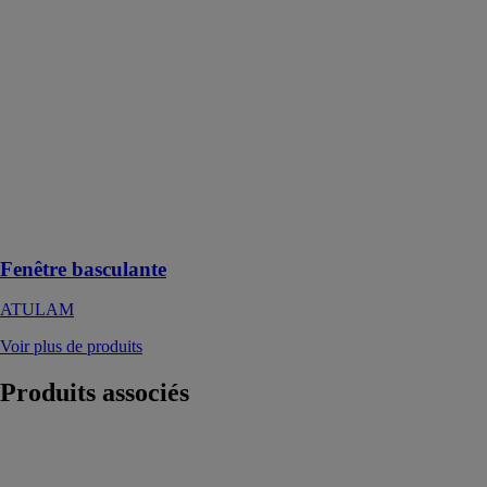
Idéal pour
apporter de la
lumière dans
les pièces
exigües, ce
système
d’ouverture
sans
débattement
optimise votre
espace de vie
Fenêtre basculante
ATULAM
Voir plus de produits
Produits
associés
Coulissant
minimaliste
6700