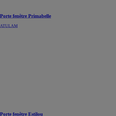
l’essentiel en
toute simplicité
Porte fenêtre Primabelle
ATULAM
Porte fenêtre
Estilou
ATULAM
A mi-chemin
entre la
modernité et la
tradition, la
porte fenêtre
bois Estilou
conviendra
parfaitement
aux maisons
anciennes ou
demeures de
caractère
Porte fenêtre Estilou