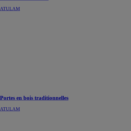
ATULAM
Portes en bois
traditionnelles
ATULAM
Unique avec
une finition
durable, votre
porte d’entrée
bois Atulam
vous apportera
satisfaction
pour de
nombreuses
années
Portes en bois traditionnelles
ATULAM
Fenêtre
basculante
ATULAM