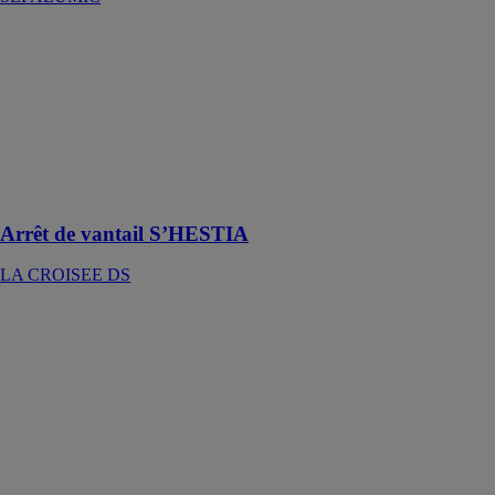
Arrêt de vantail
S’HESTIA
LA CROISEE
DS
Renforcer la
sécurité des
menuiseries
coulissantes
Arrêt de vantail S’HESTIA
LA CROISEE DS
Tablette de
fenêtre en PVC
- Stonosil
DECEUNINCK
SAS
Les appuis de
fenêtre Stonosil
en PVC sont
une solution