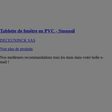
idéale pour les
projets de
rénovation ou
de construction
neuve
Tablette de fenêtre en PVC - Stonosil
DECEUNINCK SAS
Voir plus de produits
Nos meilleures recommandations tous les mois dans votre boîte e-
mail !