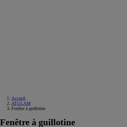
Equipements
salle
de
bain
Douche
Matériaux
salle
de
bain
Meuble
salle
de
bain
Robinetterie
Techniques
sanitaires
Accueil
ATULAM
Fenêtre à guillotine
Fenêtre à guillotine