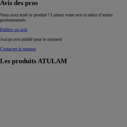
Avis
des pros
Vous avez testé ce produit ? Laissez votre avis et aidez d’autres
professionnels.
Publiez un avis
Aucun avis publié pour le moment
Contacter la marque
Les produits
ATULAM
Porte fenêtre
Primabelle
ATULAM
Particulièrement
adaptée aux
univers
minimalistes, la
porte-fenêtre
bois Primabelle
vous offre