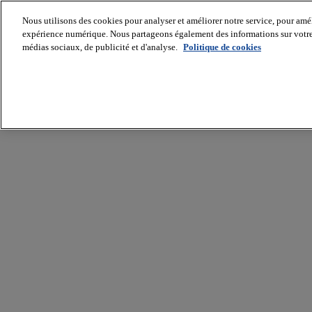
Nous utilisons des cookies pour analyser et améliorer notre service, pour améli
expérience numérique. Nous partageons également des informations sur votre u
médias sociaux, de publicité et d'analyse.
Politique de cookies
Batiradio
Articles
&
expertises
Construction
Tech,
IT,
start-
up
Génie
climatique
Gros
œuvre,
structure
et
enveloppe
Hors
site