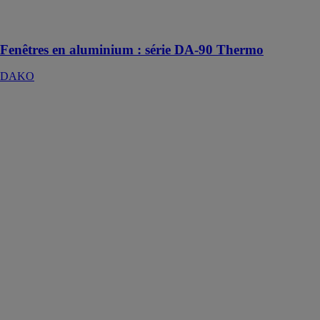
thermique et
acoustique
Fenêtres en aluminium : série DA-90 Thermo
DAKO
Portes à
ouvrant
monobloc en
aluminium
DAKO
Des modèles de
portes d’entrée
soigneusement
sélectionnés,
qui sont les
plus populaires
parmi les
clients et les
plus appréciés
par les
architectes