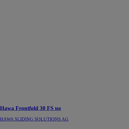
FS uo
HAWA
SLIDING
SOLUTIONS
AG
Ferrure pour 2
à 10 volets
repliables en
accordéon en
bois et métal
jusqu’à 30 kg
par volet et 180
kg par
installation,
avec rail de
roulement et de
guidage
invisible
Hawa Frontfold 30 FS uo
HAWA SLIDING SOLUTIONS AG
Mur Rideau