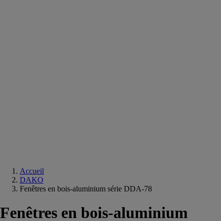
Equipements
salle
de
bain
Douche
Matériaux
salle
de
bain
Meuble
salle
de
bain
Robinetterie
Techniques
sanitaires
Accueil
DAKO
Fenêtres en bois-aluminium série DDA-78
Fenêtres en bois-aluminium