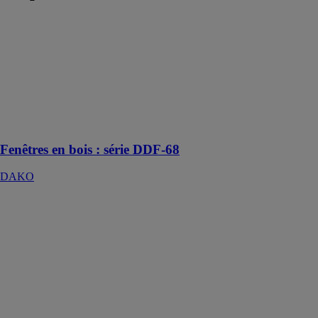
Fenêtres en
bois : série
DDF-68
DAKO
Une solution
classique
enrichie de la
beauté du bois
Fenêtres en bois : série DDF-68
DAKO
Fenêtres en
aluminium :
série DA-90
Thermo
DAKO
La meilleure
option pour une
excellente
isolation