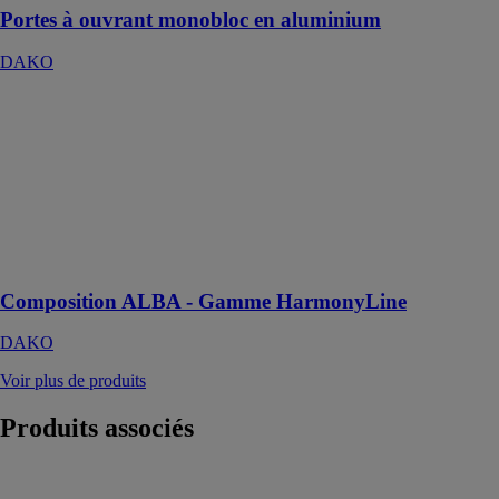
Portes à ouvrant monobloc en aluminium
DAKO
Composition
ALBA -
Gamme
HarmonyLine
DAKO
Une
composition
exceptionnelle
Composition ALBA - Gamme HarmonyLine
DAKO
Voir plus de produits
Produits
associés
Hawa
Frontfold 30