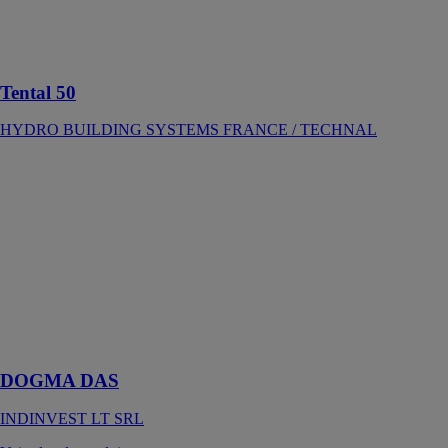
pour la
créativité
architecturale
Tental 50
HYDRO BUILDING SYSTEMS FRANCE / TECHNAL
DOGMA DAS
INDINVEST
LT SRL
DAS est le
premier
système levant-
coulissant de la
nouvelle
famille
DOGMA
DOGMA DAS
INDINVEST LT SRL