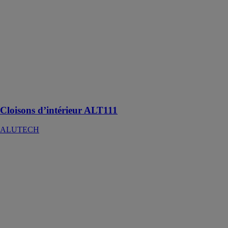
d’intérieur
ALT111
ALUTECH
Système de
cloisons
d'intérieur
conçu pour
l’aménagement
de l’espace de
travail
Cloisons d’intérieur ALT111
ALUTECH
Portes
industrielles
ALUTECH
Des portes
sectionnelles
destinées à être
utilisées d’une
façon intensive