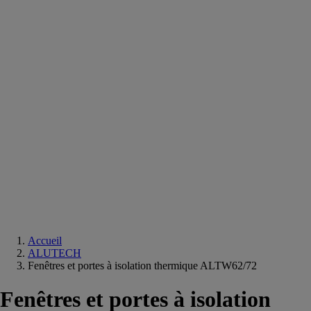
Equipements
salle
de
bain
Douche
Matériaux
salle
de
bain
Meuble
salle
de
bain
Robinetterie
Techniques
sanitaires
Accueil
ALUTECH
Fenêtres et portes à isolation thermique ALTW62/72
Fenêtres et portes à isolation