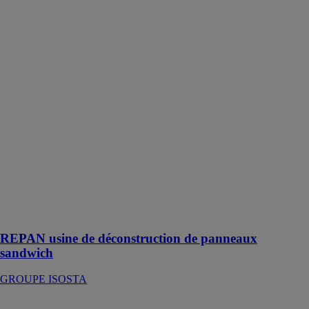
déconstruction
de panneaux
sandwich
GROUPE
ISOSTA
REPAN
déconstruit les
panneaux
sandwich
utilisés dans
des applications
bâtiments
(remplissage de
menuiserie,
soubassements,
toiture de
véranda, volets)
REPAN usine de déconstruction de panneaux
sandwich
GROUPE ISOSTA
Axovia-220B