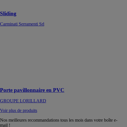
design élégant
Sliding
Carminati Serramenti Srl
Porte
pavillonnaire
en PVC
GROUPE
LORILLARD
Porte
pavillonnaire
PVC sur
mesure
Porte pavillonnaire en PVC
GROUPE LORILLARD
Voir plus de produits
Nos meilleures recommandations tous les mois dans votre boîte e-
mail !