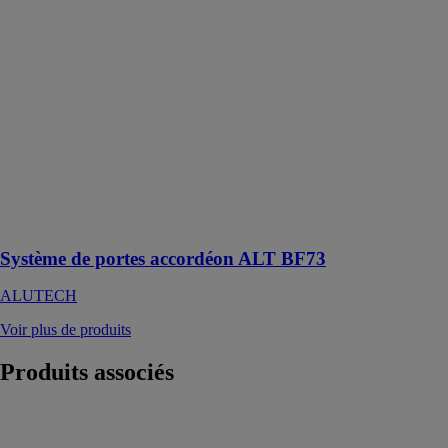
BF73
ALUTECH
Systèmes patio
pliants fiables
et fonctionnels,
lignes de
profilés fines
pour une vue
panoramique
maximale,
efficacité
technologique
Système de portes accordéon ALT BF73
ALUTECH
Voir plus de produits
Produits
associés
REPAN usine
de