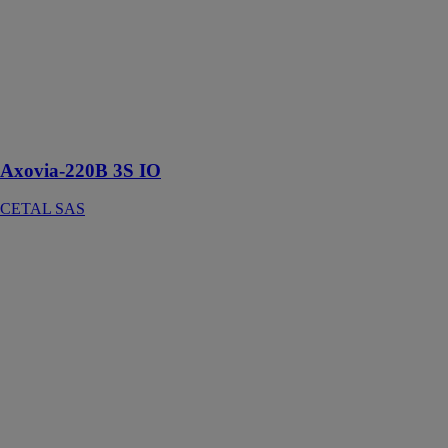
3S IO
CETAL SAS
Une solution de
motorisation
avec butée
intégrée pour
portails battants
Axovia-220B 3S IO
CETAL SAS
Sliding
Carminati
Serramenti Srl
Le Sliding est
un système de
fenêtres ou de
portes
coulissantes
alliant
performance,
durabilité et