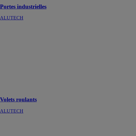
Portes industrielles
ALUTECH
Volets roulants
ALUTECH
Les volets
roulants sont
installés dans
les
encadrements
de fenêtres et
de portes pour
protéger les
bâtiments
Volets roulants
ALUTECH
Système de
portes
accordéon ALT