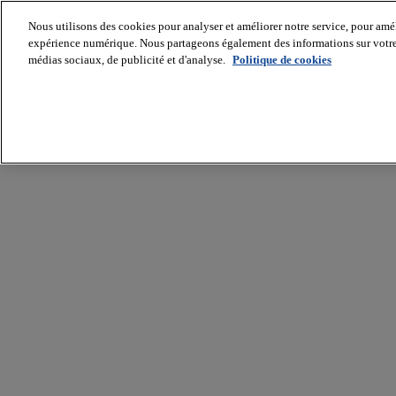
Nous utilisons des cookies pour analyser et améliorer notre service, pour améli
expérience numérique. Nous partageons également des informations sur votre u
médias sociaux, de publicité et d'analyse.
Politique de cookies
Batiradio
Articles
&
expertises
Construction
Tech,
IT,
start-
up
Génie
climatique
Gros
œuvre,
structure
et
enveloppe
Hors
site