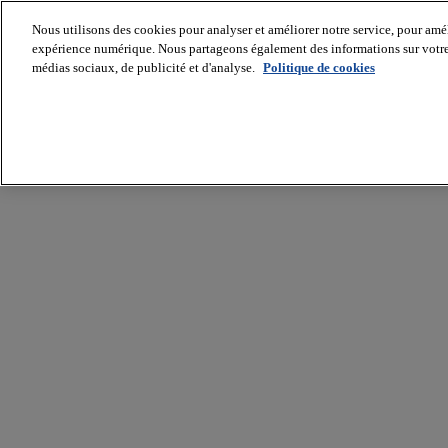
Nous utilisons des cookies pour analyser et améliorer notre service, pour améli
expérience numérique. Nous partageons également des informations sur votre u
médias sociaux, de publicité et d'analyse.
Politique de cookies
Batiradio
Articles
&
expertises
Construction
Tech,
IT,
start-
up
Génie
climatique
Gros
œuvre,
structure
et
enveloppe
Hors
site