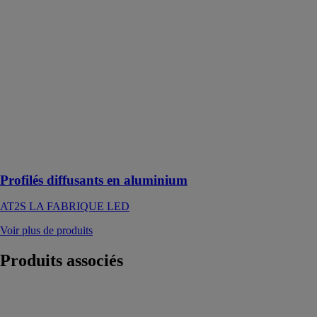
diffusants en
aluminium
AT2S LA
FABRIQUE
LED
Profilés
diffusants en
aluminium sur-
mesure pour
application
intérieur et/ou
extérieur
Profilés diffusants en aluminium
AT2S LA FABRIQUE LED
Voir plus de produits
Produits
associés
SO LIGHT -
Plafond rétro-
éclairé