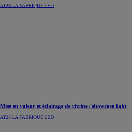
AT2S LA FABRIQUE LED
Mise en valeur
et éclairage de
vitrine /
showcase light
AT2S LA
FABRIQUE
LED
Une gamme
complète de
spots, spots à
tige, profilés
LED pour
vitrine, kit
showcase
light…
Mise en valeur et éclairage de vitrine / showcase light
AT2S LA FABRIQUE LED
Profilés