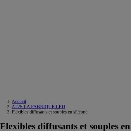
Equipements
salle
de
bain
Douche
Matériaux
salle
de
bain
Meuble
salle
de
bain
Robinetterie
Techniques
sanitaires
Accueil
AT2S LA FABRIQUE LED
Flexibles diffusants et souples en silicone
Flexibles diffusants et souples en