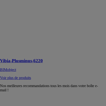
Vibia-
Plusminus-
6220
BIMobject
Plusminus est
un système
d'éclairage
innovant qui
révolutionne le
concept du
métro léger
Vibia-Plusminus-6220
BIMobject
Voir plus de produits
Nos meilleures recommandations tous les mois dans votre boîte e-
mail !