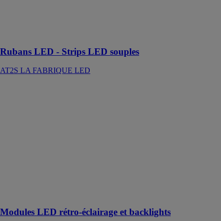
gamme de strip
LED ou ruban
LED
professionnel
Rubans LED - Strips LED souples
AT2S LA FABRIQUE LED
Modules LED
rétro-éclairage
et backlights
AT2S LA
FABRIQUE
LED
LED sur-
mesure avec ou
sans optique
pour tout type
de projet
d’éclairage
Modules LED rétro-éclairage et backlights