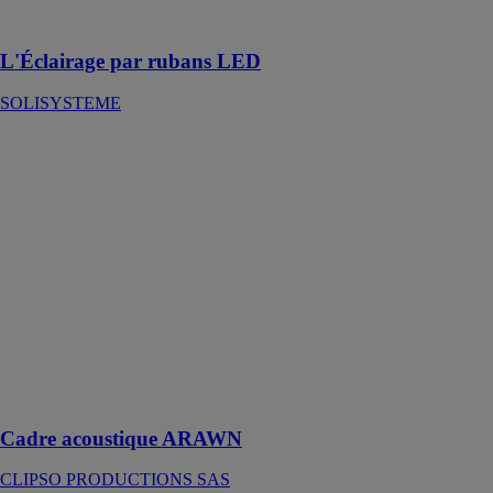
et chaleureuse
L'Éclairage par rubans LED
SOLISYSTEME
Cadre
acoustique
ARAWN
CLIPSO
PRODUCTIONS
SAS
ARAWN, la
collection de
cadres
acoustiques
pour sublimer
vos
agencements !
Cadre acoustique ARAWN
CLIPSO PRODUCTIONS SAS