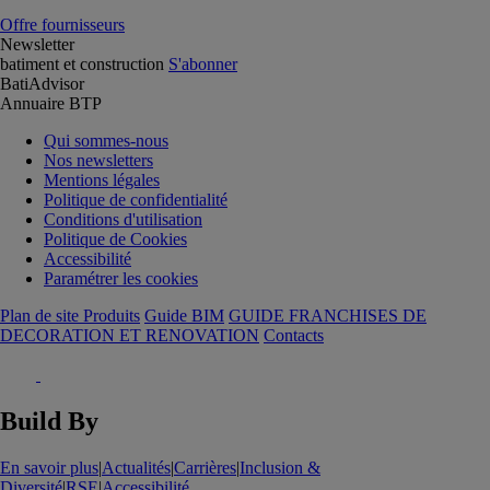
Offre fournisseurs
Newsletter
batiment et construction
S'abonner
BatiAdvisor
Annuaire BTP
Qui sommes-nous
Nos newsletters
Mentions légales
Politique de confidentialité
Conditions d'utilisation
Politique de Cookies
Accessibilité
Paramétrer les cookies
Plan de site Produits
Guide BIM
GUIDE FRANCHISES DE
DECORATION ET RENOVATION
Contacts
Build By
En savoir plus
|
Actualités
|
Carrières
|
Inclusion &
Diversité
|
RSE
|
Accessibilité