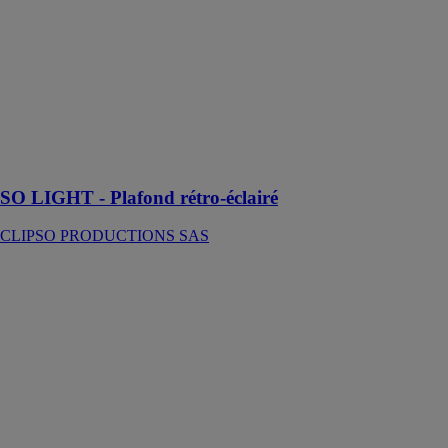
CLIPSO
PRODUCTIONS
SAS
Illuminez vos
intérieurs avec
le plafond
rétroéclairé SO
LIGHT !
SO LIGHT - Plafond rétro-éclairé
CLIPSO PRODUCTIONS SAS
L'Éclairage par
rubans LED
SOLISYSTEME
Les rubans
LEDS RGB
qui vous
permettront de
créer une
ambiance
unique, colorée