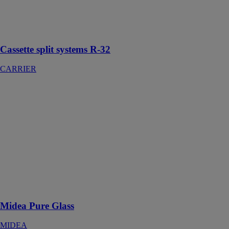
Design très
compact pour
une installation
facile.
Cassette split systems R-32
CARRIER
Midea Pure
Glass
MIDEA
Le Pure Glass
est sans aucun
doute l’une des
meilleures
options pour
climatiser et
décorer avec
style
Midea Pure Glass
MIDEA