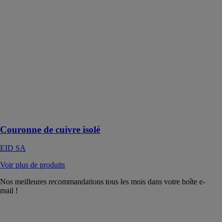
Couronne de
cuivre isolé
EID SA
Le tube isolé
s'utilise pour
fabriquer des
liaisons, en
couronne, il se
coupe ou se
sertit sur le
chantier
Couronne de cuivre isolé
EID SA
Voir plus de produits
Nos meilleures recommandations tous les mois dans votre boîte e-
mail !