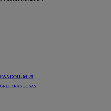
FANCOIL M
25
GREE
FRANCE SAS
Pour une
installation
avec groupes
d'eau glacée en
mode froid ou
chaud, avec des
puissances
allant de 2 kW
à 4,2 kW
FANCOIL M 25
GREE FRANCE SAS
Cassette split
systems R-32
CARRIER