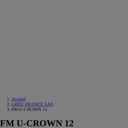
Equipements
salle
de
bain
Douche
Matériaux
salle
de
bain
Meuble
salle
de
bain
Robinetterie
Techniques
sanitaires
Accueil
GREE FRANCE SAS
FM U-CROWN 12
FM U-CROWN 12