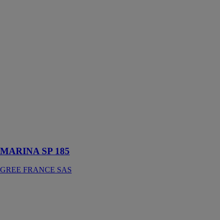
MARINA SP
185
GREE
FRANCE SAS
Ce système
split, composé
d’une unité
extérieure et
d’un réservoir
d’eau de 185
litres, offre une
grande
souplesse
d’installation
MARINA SP 185
GREE FRANCE SAS
MUSE 9
GREE
FRANCE SAS