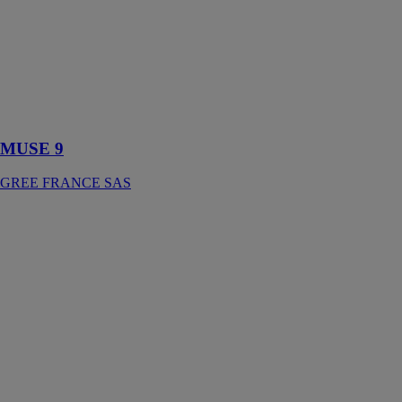
La série Muse
de Gree
présente un
SEER allant
jusqu'à 6,1 et
une classe
énergétique de
A+++
MUSE 9
GREE FRANCE SAS
GMV6 224
GREE
FRANCE SAS
La nouvelle
géneration de
DRV GMV6
de Gree illustre
toute la vision
et les
compétences
d'un fabricant