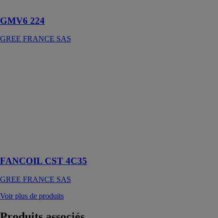
novateur
GMV6 224
GREE FRANCE SAS
FANCOIL
CST 4C35
GREE
FRANCE SAS
Pour une
installation
avec groupes
d'eau glacée en
mode froid ou
chaud
FANCOIL CST 4C35
GREE FRANCE SAS
Voir plus de produits
Produits
associés