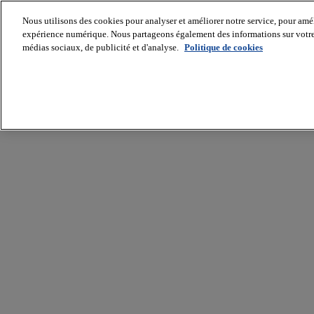
Nous utilisons des cookies pour analyser et améliorer notre service, pour améli
expérience numérique. Nous partageons également des informations sur votre u
médias sociaux, de publicité et d'analyse.
Politique de cookies
Batiradio
Articles
&
expertises
Construction
Tech,
IT,
start-
up
Génie
climatique
Gros
œuvre,
structure
et
enveloppe
Hors
site