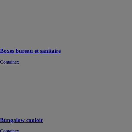
et sanitaire
Containex
La construction
robuste et
compacte du
module
sanitaire
Boxes bureau et sanitaire
Containex
Bungalow
couloir
Containex
Disponible en
deux variantes
avec et sans
panneaux
Bungalow couloir
Containex