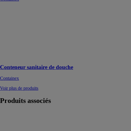
Conteneur
sanitaire de
douche
Containex
Conteneur
sanitaire de
douche,
Hygiénique et
propre
Conteneur sanitaire de douche
Containex
Voir plus de produits
Produits
associés
Remorque
sanitaire 1+1 «
Fleurie »
CNSE