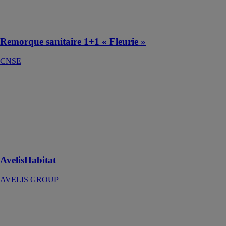
Fleurie version
autonome
Remorque sanitaire 1+1 « Fleurie »
CNSE
AvelisHabitat
AVELIS
GROUP
Le meilleur de
l’habitat bas-
carbone
RE2020
AvelisHabitat
AVELIS GROUP
Gamme de
conteneurs
d'entreposage
Containex