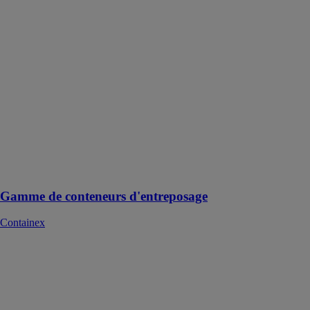
Une gamme
complète de
conteneurs
d'entreposage
"Made in
Europe" offrant
un grand choix
d'options
permettant
d'adapter
chaque
conteneur à vos
besoins
Gamme de conteneurs d'entreposage
Containex
Conteneur de
stockage
Containex
Conteneurs de
stockage :