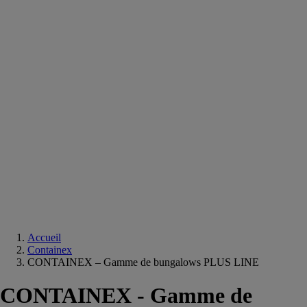
Equipements
salle
de
bain
Douche
Matériaux
salle
de
bain
Meuble
salle
de
bain
Robinetterie
Techniques
sanitaires
Accueil
Containex
CONTAINEX – Gamme de bungalows PLUS LINE
CONTAINEX - Gamme de