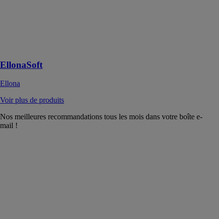
analyser et de
comprendre les
données
relatives aux
émissions en
temps réel
EllonaSoft
Ellona
Voir plus de produits
Nos meilleures recommandations tous les mois dans votre boîte e-
mail !