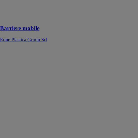
zones
d’usinage ou
les obstacles
Barriere mobile
Enne Plastica Group Srl
Gant de
montage
NITRILE ESD
WURTH
FRANCE
Gant de
protection doté
de propriétés de
dissipation
électrostatique
et compatible
avec les écrans
tactiles, avec
revêtement en
nitrile