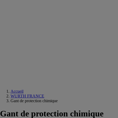
Equipements
salle
de
bain
Douche
Matériaux
salle
de
bain
Meuble
salle
de
bain
Robinetterie
Techniques
sanitaires
Accueil
WURTH FRANCE
Gant de protection chimique
Gant de protection chimique