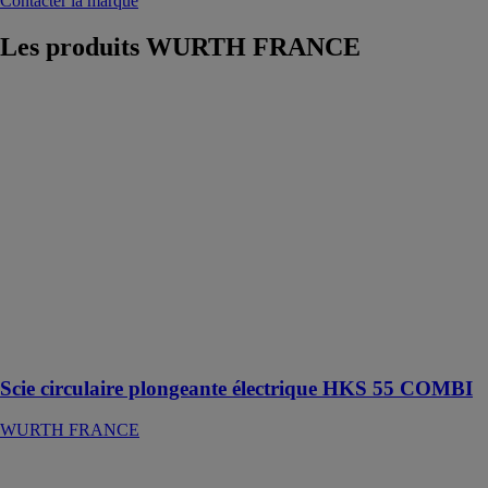
Contacter la marque
Les produits
WURTH FRANCE
Scie circulaire
plongeante
électrique HKS
55 COMBI
WURTH
FRANCE
Scie circulaire
extrêmement
pratique avec
fonction
plongeante
pour un usage
universel
Scie circulaire plongeante électrique HKS 55 COMBI
WURTH FRANCE
Marteau
burineur MH 5