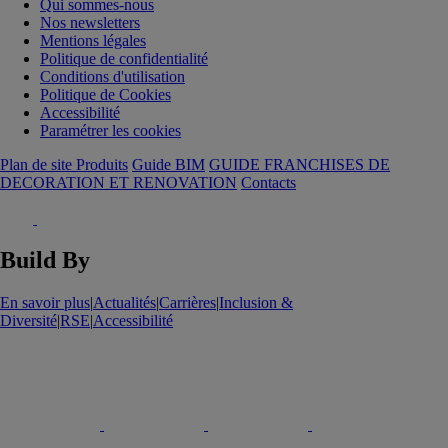
Qui sommes-nous
Nos newsletters
Mentions légales
Politique de confidentialité
Conditions d'utilisation
Politique de Cookies
Accessibilité
Paramétrer les cookies
Plan de site Produits
Guide BIM
GUIDE FRANCHISES DE
DECORATION ET RENOVATION
Contacts
Build By
En savoir plus
|
Actualités
|
Carrières
|
Inclusion &
Diversité
|
RSE
|
Accessibilité