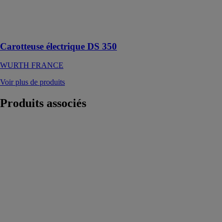
par un support
dans le béton,
le béton armé et
la maçonnerie
Carotteuse électrique DS 350
WURTH FRANCE
Voir plus de produits
Produits
associés
Barriere mobile
Enne Plastica
Group Srl
La barrière
mobile est un
outil essentiel
pour délimiter
diverses zones
telles que les
chantiers, les
égouts, les