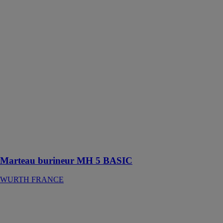
BASIC
WURTH
FRANCE
Marteau
burineur avec
emmanchement
SDS-max,
carter de
transmission en
magnésium
moulé et
mécanisme
antivibrations
pour un travail
confortable
Marteau burineur MH 5 BASIC
WURTH FRANCE
Spots led carrés
63 x 63 mm
encastrés