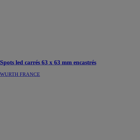
WURTH
FRANCE
Spot LED
destiné à
l’éclairage des
éléments de
cuisine, séjour,
chambre et
bureau
Spots led carrés 63 x 63 mm encastrés
WURTH FRANCE
Carotteuse
électrique DS
350
WURTH
FRANCE
Couronne
diamantée pour
forage à sec ou
à l'eau guidé