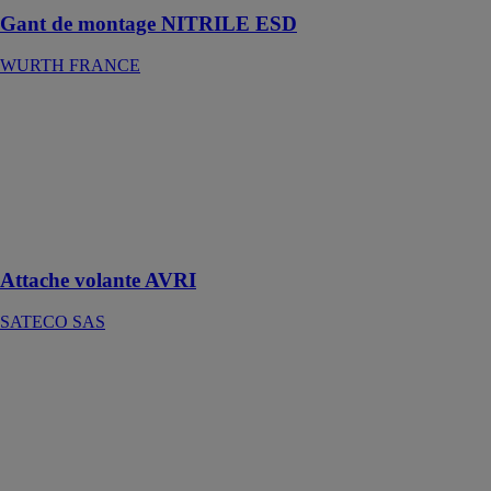
Gant de montage NITRILE ESD
WURTH FRANCE
Attache volante
AVRI
SATECO SAS
Attache volante
AVRI Sateco :
Priorité à la
sécurité !
Attache volante AVRI
SATECO SAS
EllonaSoft
Ellona
EllonaSoft
offre une
solution
complète pour