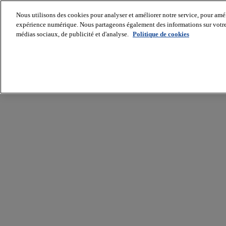
Nous utilisons des cookies pour analyser et améliorer notre service, pour améli
expérience numérique. Nous partageons également des informations sur votre u
médias sociaux, de publicité et d'analyse.
Politique de cookies
Batiradio
Articles
&
expertises
Construction
Tech,
IT,
start-
up
Génie
climatique
Gros
œuvre,
structure
et
enveloppe
Hors
site