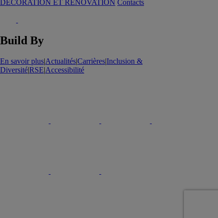
DECORATION ET RENOVATION
Contacts
Build By
En savoir plus
|
Actualités
|
Carrières
|
Inclusion &
Diversité
|
RSE
|
Accessibilité