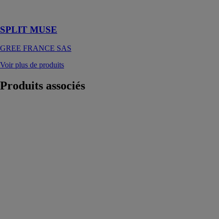
ET
SIMPLICITÉ
SPLIT MUSE
GREE FRANCE SAS
Voir plus de produits
Produits
associés
IDRA NEXT
MONOSPLIT
TEKNO
POINT
ITALIA SRL
Le
conditionneur
d'eau sans unité
externe garantit
d'excellentes
performances
en modes