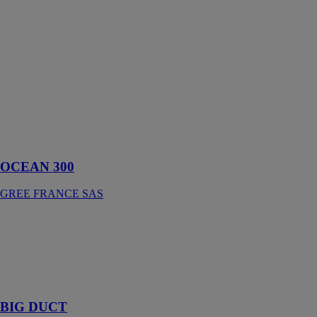
OCEAN 300
GREE
FRANCE SAS
Le ballon de
stockage de
Gree est conçu
pour assurer
une faible
consommation
d'énergie
OCEAN 300
GREE FRANCE SAS
BIG DUCT
GREE
FRANCE SAS
Gainable de
forte puissance
BIG DUCT