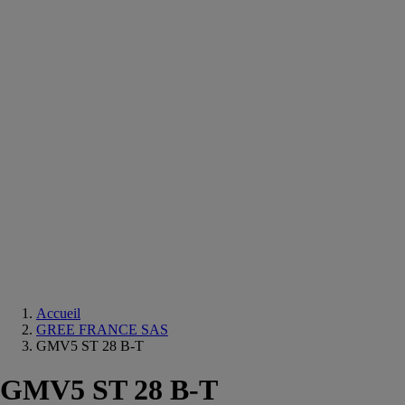
Equipements
salle
de
bain
Douche
Matériaux
salle
de
bain
Meuble
salle
de
bain
Robinetterie
Techniques
sanitaires
Accueil
GREE FRANCE SAS
GMV5 ST 28 B-T
GMV5 ST 28 B-T