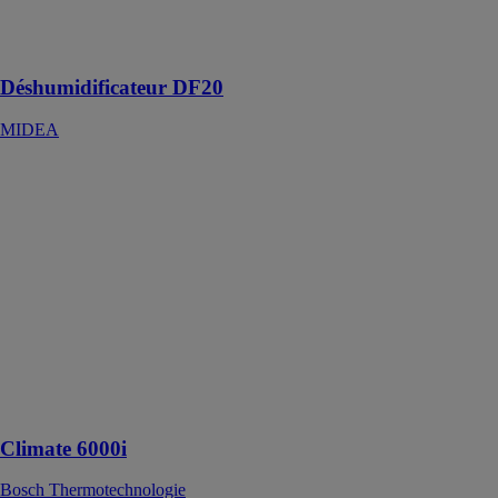
déshumidificateur
adaptable à
tous les besoins
Déshumidificateur DF20
MIDEA
Climate 6000i
Bosch
Thermotechnologie
Climate 6000i
est un modèle
haut de gamme
de la gamme
Climate qui
offre un grand
choix de
fonctions
pratiques
Climate 6000i
Bosch Thermotechnologie