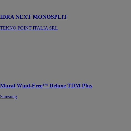
climatisation et
chauffage.
IDRA NEXT MONOSPLIT
TEKNO POINT ITALIA SRL
Mural Wind-
Free™ Deluxe
TDM Plus
Samsung
Optez pour un
confort sans
courants d’air
Mural Wind-Free™ Deluxe TDM Plus
Samsung
Déshumidificateur
DF20
MIDEA
Un