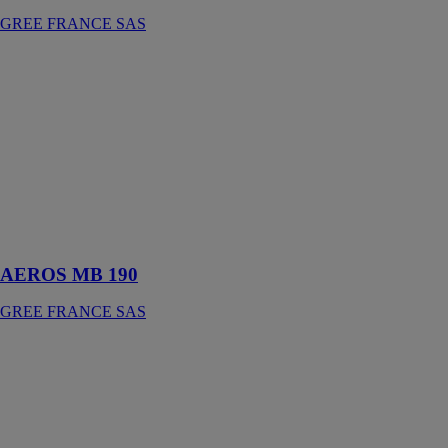
GREE FRANCE SAS
AEROS MB
190
GREE
FRANCE SAS
Le système
permet la
production
d’ECS avec
une sortie d’eau
jusqu’à 55°C
AEROS MB 190
GREE FRANCE SAS
SPLIT MUSE
GREE
FRANCE SAS
CONFORT
MAXIMAL