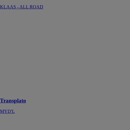
KLAAS - ALL ROAD
Transplato
MYD'L
Un dispositif
innovant conçu
pour permettre
aux personnes
à mobilité
réduite de se
déplacer dans
des lieux
présentant des
légères
différences de
niveau
Transplato
MYD'L
Grue mobile
sur camion