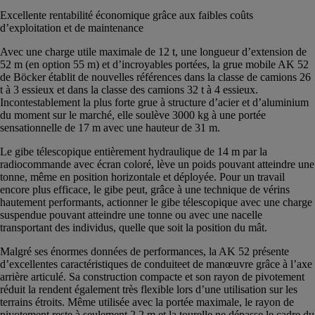
Excellente rentabilité économique grâce aux faibles coûts
d’exploitation et de maintenance
Avec une charge utile maximale de 12 t, une longueur d’extension de
52 m (en option 55 m) et d’incroyables portées, la grue mobile AK 52
de Böcker établit de nouvelles références dans la classe de camions 26
t à 3 essieux et dans la classe des camions 32 t à 4 essieux.
Incontestablement la plus forte grue à structure d’acier et d’aluminium
du moment sur le marché, elle soulève 3000 kg à une portée
sensationnelle de 17 m avec une hauteur de 31 m.
Le gibe télescopique entièrement hydraulique de 14 m par la
radiocommande avec écran coloré, lève un poids pouvant atteindre une
tonne, même en position horizontale et déployée. Pour un travail
encore plus efficace, le gibe peut, grâce à une technique de vérins
hautement performants, actionner le gibe télescopique avec une charge
suspendue pouvant atteindre une tonne ou avec une nacelle
transportant des individus, quelle que soit la position du mât.
Malgré ses énormes données de performances, la AK 52 présente
d’excellentes caractéristiques de conduiteet de manœuvre grâce à l’axe
arrière articulé. Sa construction compacte et son rayon de pivotement
réduit la rendent également très flexible lors d’une utilisation sur les
terrains étroits. Même utilisée avec la portée maximale, le rayon de
pivotement reste à seulement 2,2 m et la tourelle ne dépasse le cadre du