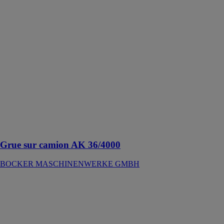
BOCKER
MASCHINENWERKE
GMBH
La grue sur
camion AK
36/4000 est
connue pour
ses portées
maximales et
ses charges
élevées sur un
camion
compact de
11,9 t
Grue sur camion AK 36/4000
BOCKER MASCHINENWERKE GMBH
Grue sur
remorque AHK
36 / AHK 36e
BOCKER
MASCHINENWERKE