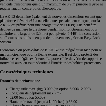
véhicule transporteur que d’un maximum de 0,9 m puisque la grue ne
requiert aucun contre-poids télescopique.
La AK 52 détermine également de nouvelles dimensions en tant que
plateforme élévatrice! La nacelle toute spécialement conçue pour la
AK 52 est prévue pour une charge utile de 600 kg. Elle peut être
dépliée de manière hydraulique pendant son fonctionnement pour
atteindre une largeur de 3,5 m et peut pivoter à 440°. La conversion
s’effectue sans outils et en peu de mouvements grâce au Easy-Lock
System.
L’ensemble du porte-câble de la AK 52 est intégré aussi bien pour le
mât principal que pour la flèche extensible. Il est donc protégé des
influences et dégâts extérieurs. Le porte-câble du vérin de support se
trouve lui aussi en toute sécurité à l’intérieur des boîtiers protecteurs.
Caractéristiques techniques
Données de performance
Charge utile max. (kg) 3.000 (en option 6.000/12.000)
Longueur de déploiment max. (m)
52,00 (en option 55,00)
Hauteur de travail jusqu’à la flèche (m) 38,00
Flèche télescopique (m) 6,28 / 10,28 / 14,28