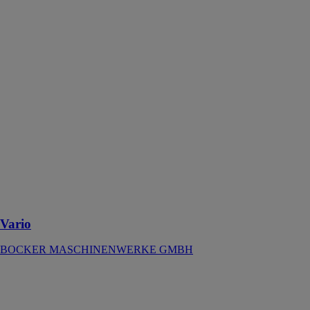
BOCKER
MASCHINENWERKE
GMBH
Le Vario est un
équipement de
transport conçu
pour le
déplacement de
meubles et
objets lourds
dans les projets
de
déménagement
ou de
rénovation
Vario
BOCKER MASCHINENWERKE GMBH
Grue sur
camion AK
36/4000