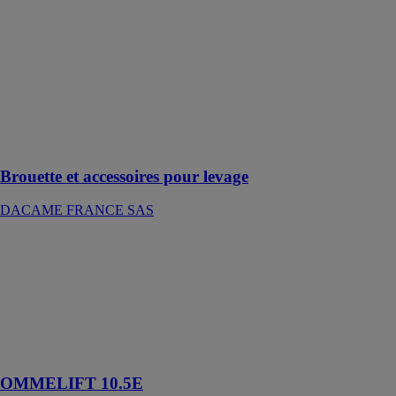
variété
d'élingues avec
un, trois ou
quatre crochets
pour répondre à
vos besoins
spécifiques en
matière de
levage
Brouette et accessoires pour levage
DACAME FRANCE SAS
OMMELIFT
10.5E
KLAAS - ALL
ROAD
Nacelle sur
remorque 10
mètres
OMMELIFT 10.5E