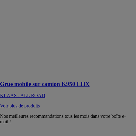
K950 LHX
KLAAS - ALL
ROAD
Cette grue
montée sur
camion
combine une
plate-forme de
chargement
professionnelle
pouvant
contenir jusqu'à
8 palettes
Grue mobile sur camion K950 LHX
KLAAS - ALL ROAD
Voir plus de produits
Nos meilleures recommandations tous les mois dans votre boîte e-
mail !