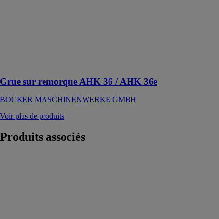
GMBH
Première grue
sur batterie
pour remorque
avec technique
de chargement
230 V
Grue sur remorque AHK 36 / AHK 36e
BOCKER MASCHINENWERKE GMBH
Voir plus de produits
Produits
associés
Brouette et
accessoires
pour levage
DACAME
FRANCE SAS
Chariots de
levage et une