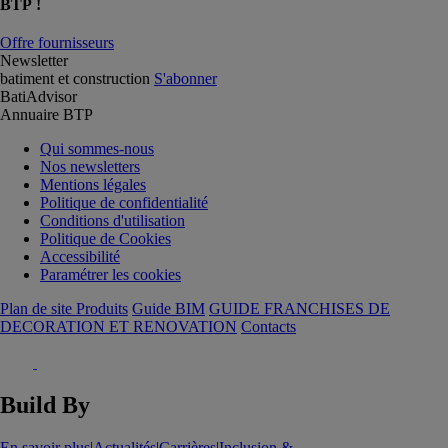
BTP !
Offre fournisseurs
Newsletter
batiment et construction
S'abonner
BatiAdvisor
Annuaire BTP
Qui sommes-nous
Nos newsletters
Mentions légales
Politique de confidentialité
Conditions d'utilisation
Politique de Cookies
Accessibilité
Paramétrer les cookies
Plan de site Produits
Guide BIM
GUIDE FRANCHISES DE
DECORATION ET RENOVATION
Contacts
Build By
En savoir plus
|
Actualités
|
Carrières
|
Inclusion &