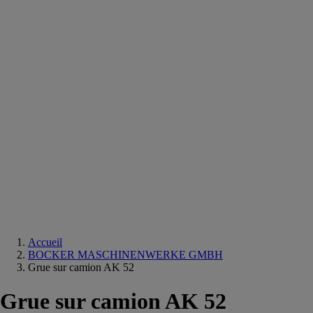
Equipements
salle
de
bain
Douche
Matériaux
salle
de
bain
Meuble
salle
de
bain
Robinetterie
Techniques
sanitaires
Accueil
BOCKER MASCHINENWERKE GMBH
Grue sur camion AK 52
Grue sur camion AK 52