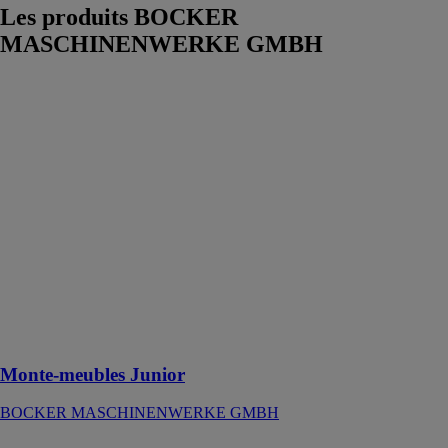
Les produits
BOCKER
MASCHINENWERKE GMBH
Monte-meubles
Junior
BOCKER
MASCHINENWERKE
GMBH
Les montes-
meubles Junior
combinent tous
les avantages
classiques des
monte-meubles
Böcker en un
modèle très
compact
Monte-meubles Junior
BOCKER MASCHINENWERKE GMBH
Vario