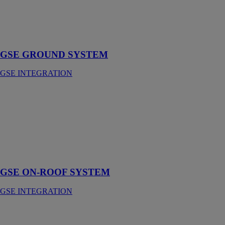
Système de
fixation au sol
pour panneaux
photovoltaïques
GSE GROUND SYSTEM
GSE INTEGRATION
GSE ON-
ROOF
SYSTEM
GSE
INTEGRATION
système
surimposé
GSE ON-ROOF SYSTEM
GSE INTEGRATION
GSE e-connect
GSE