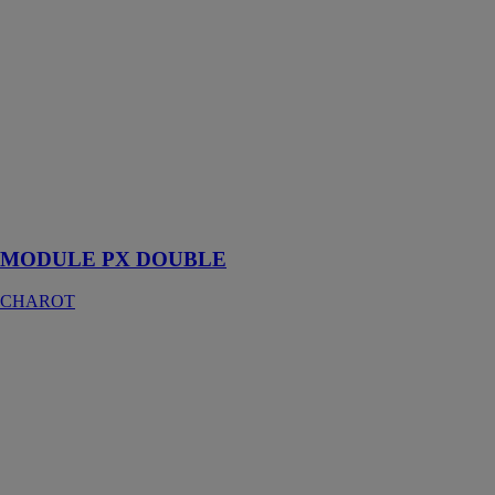
produire l’eau
chaude
sanitaire en
instantané ou
en semi-
instantané avec
une pompe de
charge, pour
tout type de
régime primaire
et secondaire
MODULE PX DOUBLE
CHAROT
Weishaupt
Thermo
Condens®
WTC-GB-120-
A
WEISHAUPT
FRANCE