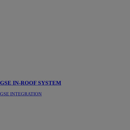
GSE IN-
ROOF
SYSTEM
GSE
INTEGRATION
Un système
d'intégration de
panneaux
photovoltaïques
développé par
des installateurs
pour des
installateurs
GSE IN-ROOF SYSTEM
GSE INTEGRATION
GSE
GROUND
SYSTEM
GSE
INTEGRATION