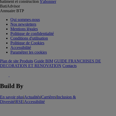
batiment et construction
S'abonner
BatiAdvisor
Annuaire BTP
Qui sommes-nous
Nos newsletters
Mentions légales
Politique de confidentialité
Conditions d'utilisation
Politique de Cookies
Accessibilité
Paramétrer les cookies
Plan de site Produits
Guide BIM
GUIDE FRANCHISES DE
DECORATION ET RENOVATION
Contacts
Build By
En savoir plus
|
Actualités
|
Carrières
|
Inclusion &
Diversité
|
RSE
|
Accessibilité