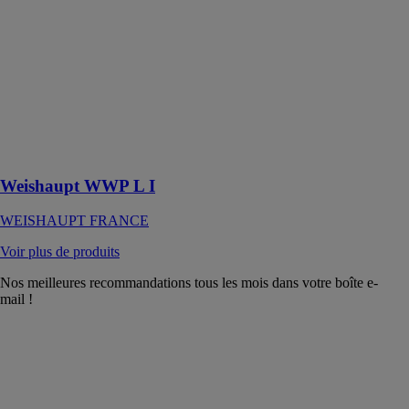
Weishaupt
WWP L I
WEISHAUPT
FRANCE
Pompes à
chaleur air/eau
pour
installation
intérieure
Weishaupt WWP L I
WEISHAUPT FRANCE
Voir plus de produits
Nos meilleures recommandations tous les mois dans votre boîte e-
mail !