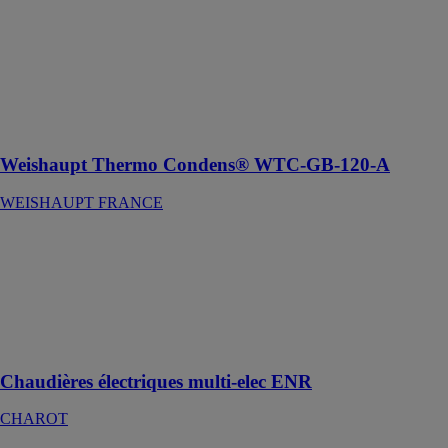
Idéalement
conçue pour
l'alimentation
en énergie
d'installations
de moyenne et
grosse
puissances
Weishaupt Thermo Condens® WTC-GB-120-A
WEISHAUPT FRANCE
Chaudières
électriques
multi-elec ENR
CHAROT
Chauffe eau
électrique
Chaudières électriques multi-elec ENR
CHAROT