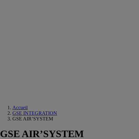
Equipements
salle
de
bain
Douche
Matériaux
salle
de
bain
Meuble
salle
de
bain
Robinetterie
Techniques
sanitaires
Accueil
GSE INTEGRATION
GSE AIR’SYSTEM
GSE AIR’SYSTEM