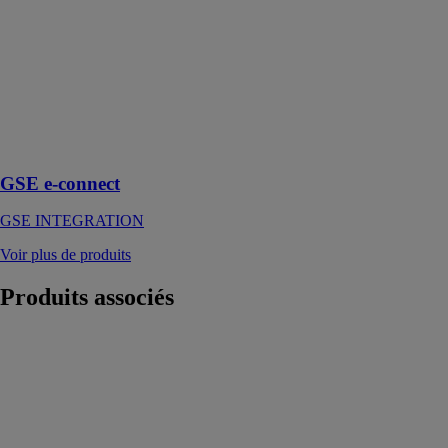
INTEGRATION
Contrôler la
consommation
d’énergie des
appareils sur
smartphone, de
chez soi ou à
distance
GSE e-connect
GSE INTEGRATION
Voir plus de produits
Produits
associés
MODULE PX
DOUBLE
CHAROT
Les Modules
PX sont
destinés à