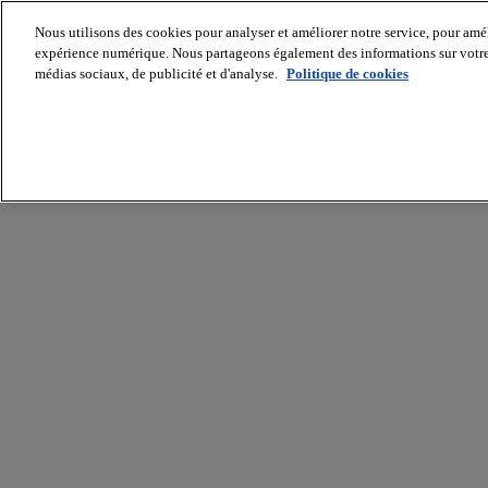
Nous utilisons des cookies pour analyser et améliorer notre service, pour améli
expérience numérique. Nous partageons également des informations sur votre u
médias sociaux, de publicité et d'analyse.
Politique de cookies
Batiradio
Articles
&
expertises
Construction
Tech,
IT,
start-
up
Génie
climatique
Gros
œuvre,
structure
et
enveloppe
Hors
site