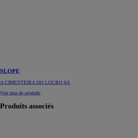
de la pente,
laissez libre
cours à votre
imagination
avec le
revêtement
Slope, obtenant
des effets
originaux et des
espaces
uniques.
SLOPE
A CIMENTEIRA DO LOURO SA
Voir plus de produits
Produits
associés
Textured
Stones
INTERFACE