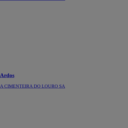
Ardos
A
CIMENTEIRA
DO LOURO
SA
Avec un
caractère fort,
le parement
pierre ARDOS
est polyvalent
et audacieux
Ardos
A CIMENTEIRA DO LOURO SA
SLOPE
A
CIMENTEIRA
DO LOURO
SA
Dans le vertige