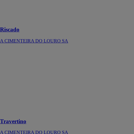
est un choix sûr
pour les
amateurs
d'élégance
Riscado
A CIMENTEIRA DO LOURO SA
Travertino
A
CIMENTEIRA
DO LOURO
SA
Dalles
fabriqués en
pierre pour
embellir vos
intérieur et
extérieur
Travertino
A CIMENTEIRA DO LOURO SA