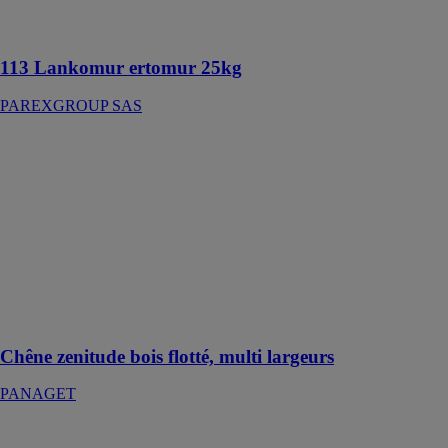
allant de 2 à 10
mm
113 Lankomur ertomur 25kg
PAREXGROUP SAS
Chêne zenitude
bois flotté,
multi largeurs
PANAGET
La pose à la
française,
l'équilibre
parfait entre
tradition et
modernité
Chêne zenitude bois flotté, multi largeurs
PANAGET
Planches en
vinyle