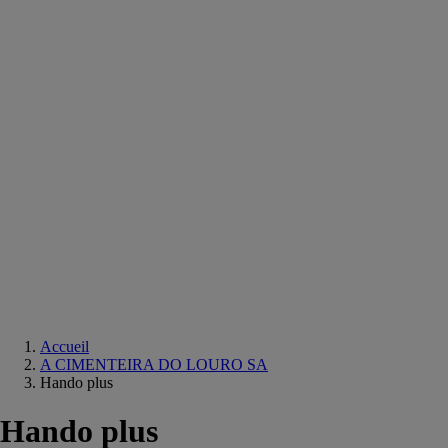
Equipements
salle
de
bain
Douche
Matériaux
salle
de
bain
Meuble
salle
de
bain
Robinetterie
Techniques
sanitaires
Accueil
A CIMENTEIRA DO LOURO SA
Hando plus
Hando plus