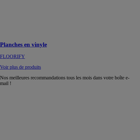
FLOORIFY
Les rainures
authentiques et
le rayonnement
unique du bois
Planches en vinyle
FLOORIFY
Voir plus de produits
Nos meilleures recommandations tous les mois dans votre boîte e-
mail !