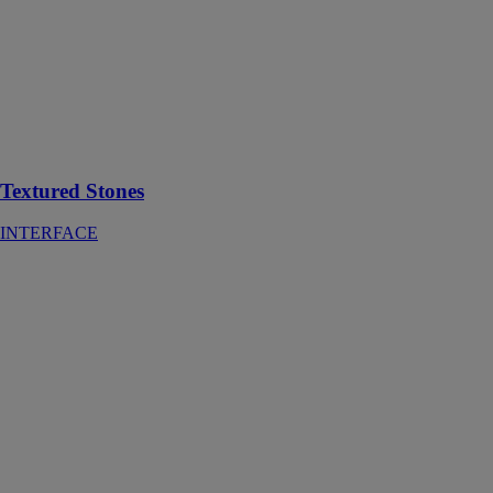
Level Set
Stones se
compose de 2
types de motifs
inspirés par la
pierre : effet
pierre et béton
ciré.
Textured Stones
INTERFACE
113 Lankomur
ertomur 25kg
PAREXGROUP
SAS
Ragréage mural
en poudre
permet
d’exécuter des
reprises de
faibles
épaisseurs