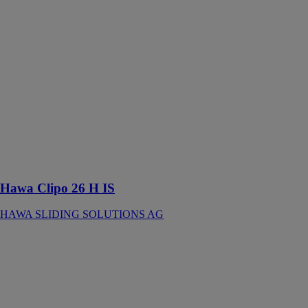
Hawa Clipo 26
H IS
HAWA
SLIDING
SOLUTIONS
AG
Ferrure pour 2
portes en bois à
roulement en
haut jusqu’à 26
kg avec rail de
roulement
rainuré
Hawa Clipo 26 H IS
HAWA SLIDING SOLUTIONS AG
Hawa Porta 40
GE Montage
de paroi en
verre
HAWA
SLIDING