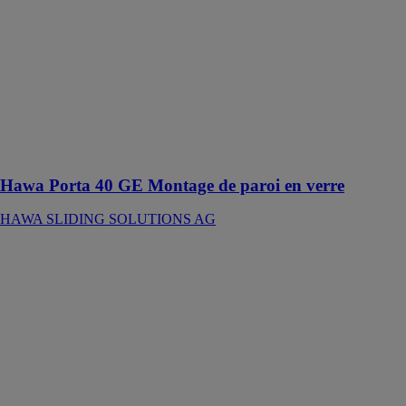
SOLUTIONS
AG
Ferrure pour
portes en verre
à roulement en
haut jusqu’à 40
kg avec rail de
roulement en
applique
Hawa Porta 40 GE Montage de paroi en verre
HAWA SLIDING SOLUTIONS AG
Hawa Junior
80 GS
HAWA
SLIDING
SOLUTIONS
AG
Ferrure pour
portes en verre
à roulement en