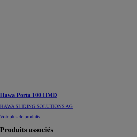
Hawa Porta
100 HMD
HAWA
SLIDING
SOLUTIONS
AG
Ferrure pour
portes en bois à
roulement en
haut jusqu’à
100 kg avec
rail de
roulement en
applique
Hawa Porta 100 HMD
HAWA SLIDING SOLUTIONS AG
Voir plus de produits
Produits
associés