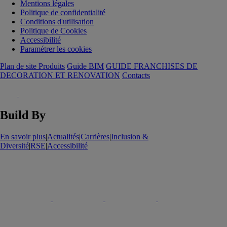
Mentions légales
Politique de confidentialité
Conditions d'utilisation
Politique de Cookies
Accessibilité
Paramétrer les cookies
Plan de site Produits
Guide BIM
GUIDE FRANCHISES DE
DECORATION ET RENOVATION
Contacts
Build By
En savoir plus
|
Actualités
|
Carrières
|
Inclusion &
Diversité
|
RSE
|
Accessibilité