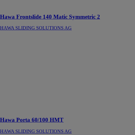
jusqu’à 100 kg
Hawa Frontslide 140 Matic Symmetric 2
HAWA SLIDING SOLUTIONS AG
Hawa Porta
60/100 HMT
HAWA
SLIDING
SOLUTIONS
AG
Une ingénieuse
solution de
porte
escamotable
pour portes
coulissantes en
bois
Hawa Porta 60/100 HMT
HAWA SLIDING SOLUTIONS AG