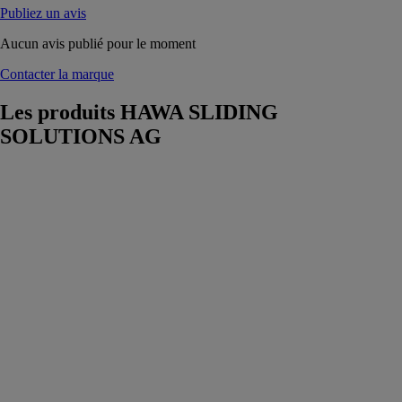
Publiez un avis
Aucun avis publié pour le moment
Contacter la marque
Les produits
HAWA SLIDING
SOLUTIONS AG
Hawa Junior
80 GP Pocket
HAWA
SLIDING
SOLUTIONS
AG
Ferrure pour
portes en verre
à roulement en
haut jusqu’à 80
kg avec rail de
roulement en
applique ou
affleurant avec