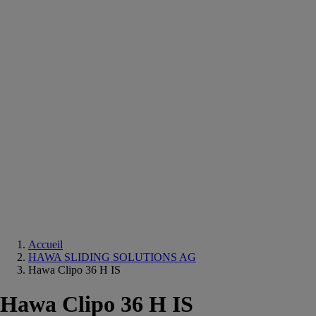
Equipements
salle
de
bain
Douche
Matériaux
salle
de
bain
Meuble
salle
de
bain
Robinetterie
Techniques
sanitaires
Accueil
HAWA SLIDING SOLUTIONS AG
Hawa Clipo 36 H IS
Hawa Clipo 36 H IS