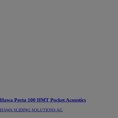
Hawa Porta
100 HMT
Pocket
Acoustics
HAWA
SLIDING
SOLUTIONS
AG
Ferrure pour
portes en bois à
roulement en
haut jusqu’à
100 kg avec
rail de
roulement en
applique ou
affleurant avec
le plafond
Hawa Porta 100 HMT Pocket Acoustics
HAWA SLIDING SOLUTIONS AG