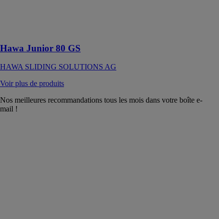
haut jusqu’à 80
kg avec rail de
roulement en
applique
Hawa Junior 80 GS
HAWA SLIDING SOLUTIONS AG
Voir plus de produits
Nos meilleures recommandations tous les mois dans votre boîte e-
mail !