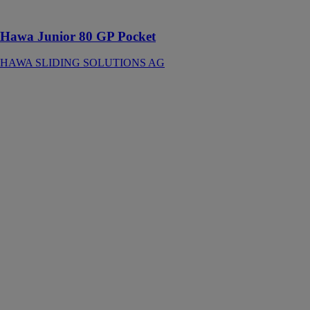
le plafond
Hawa Junior 80 GP Pocket
HAWA SLIDING SOLUTIONS AG
Hawa
Frontslide 140
Matic
Symmetric 2
HAWA
SLIDING
SOLUTIONS
AG
Ferrure
automatisée
avec interface
SMI pour 2
volets
coulissants en
bois ou en
métal à
ouverture
symétrique